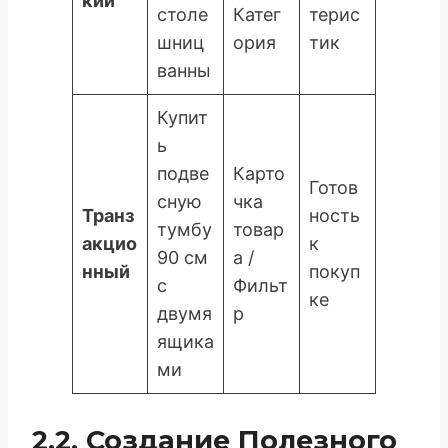
кий
столе
Катег
терис
шниц
ория
тик
ванны
Купит
ь
подве
Карто
Готов
сную
чка
Транз
ность
тумбу
товар
акцио
к
90 см
а /
нный
покуп
с
Фильт
ке
двумя
р
ящика
ми
2.2. Создание Полезного