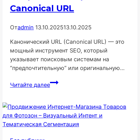
как
Canonical URL
помогает
пользователям
От
admin
13.10.2025
13.10.2025
Канонический URL (Canonical URL) — это
мощный инструмент SEO, который
указывает поисковым системам на
“предпочтительную” или оригинальную…
Исправление
Читайте далее
проблем
с
Canonical
URL