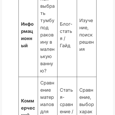
выбра
ть
тумбу
Изуче
Инфо
Блог-
под
ние,
рмац
стать
раков
поиск
ионн
я /
ину в
решен
ый
Гайд
мален
ия
ькую
ванну
ю?
Сравн
ение
Стать
Сравн
матер
я-
ение,
Комм
иалов
сравн
выбор
ерчес
для
ение /
харак