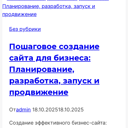
инструмент
для
точного
Без рубрики
расчёта
материалов
Пошаговое создание
и
затрат
сайта для бизнеса:
Планирование,
разработка, запуск и
продвижение
От
admin
18.10.2025
18.10.2025
Создание эффективного бизнес-сайта: