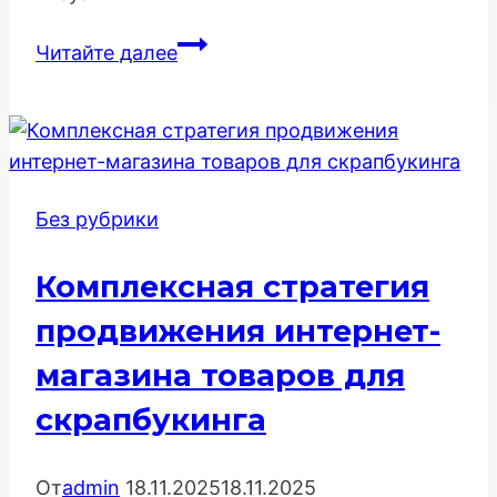
Продвижение
Читайте далее
Интернет-
Магазина
Товаров
для
Фотозон
Без рубрики
–
Визуальный
Комплексная стратегия
Интент
и
продвижения интернет-
Тематическая
магазина товаров для
Сегментация
скрапбукинга
От
admin
18.11.2025
18.11.2025