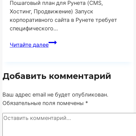
Пошаговый план для Рунета (CMS,
Хостинг, Продвижение) Запуск
корпоративного сайта в Рунете требует
специфического…
Пошаговое
Читайте далее
создание
сайта
для
Добавить комментарий
бизнеса:
Планирование,
разработка,
Ваш адрес email не будет опубликован.
запуск
Обязательные поля помечены
*
и
продвижение