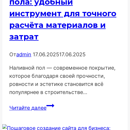
пола: удобный
инструмент для точного
расчёта материалов и
затрат
От
admin
17.06.2025
17.06.2025
Наливной пол — современное покрытие,
которое благодаря своей прочности,
ровности и эстетике становится всё
популярнее в строительстве…
Калькулятор
Читайте далее
наливного
пола:
удобный