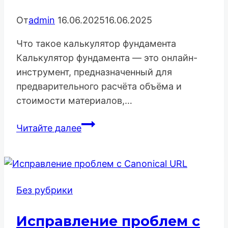
От
admin
16.06.2025
16.06.2025
Что такое калькулятор фундамента
Калькулятор фундамента — это онлайн-
инструмент, предназначенный для
предварительного расчёта объёма и
стоимости материалов,…
Калькулятор
Читайте далее
фундамента:
зачем
он
нужен
Без рубрики
на
сайте
Исправление проблем с
и