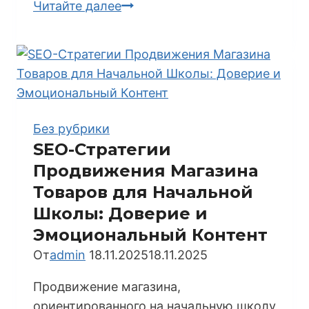
SEO-
Читайте далее
Продвижение
Магазина
Климатической
Техники
для
Дома:
Без рубрики
Сезонность
SEO-Стратегии
и
Продвижения Магазина
Сервис
Товаров для Начальной
Школы: Доверие и
Эмоциональный Контент
От
admin
18.11.2025
18.11.2025
Продвижение магазина,
ориентированного на начальную школу