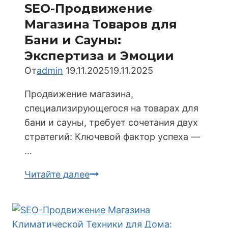
и
SEO-Продвижение
Печей:
Магазина Товаров для
Фокус
Бани и Сауны:
на
Экспертиза и Эмоции
Экспертизе
От
admin
19.11.2025
19.11.2025
и
Монтаже
Продвижение магазина,
специализирующегося на товарах для
бани и сауны, требует сочетания двух
стратегий: Ключевой фактор успеха —
…
SEO-
Читайте далее
Продвижение
Магазина
Товаров