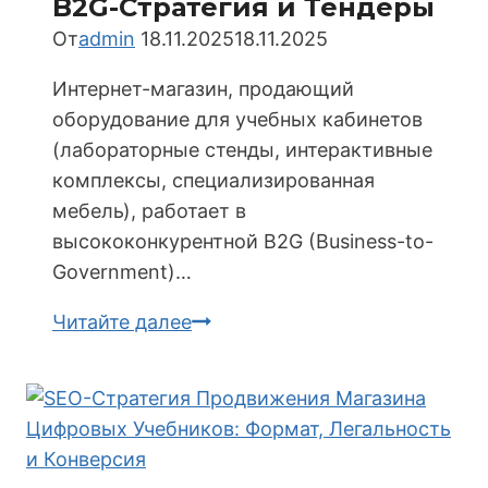
B2G-Стратегия и Тендеры
Контент
От
admin
18.11.2025
18.11.2025
Интернет-магазин, продающий
оборудование для учебных кабинетов
(лабораторные стенды, интерактивные
комплексы, специализированная
мебель), работает в
высококонкурентной B2G (Business-to-
Government)…
SEO-
Читайте далее
Продвижение
Магазина
Оборудования
для
Учебных