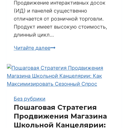
Продвижение интерактивных досок
(ИД) и панелей существенно
отличается от розничной торговли.
Продукт имеет высокую стоимость,
длинный цикл…
Пошаговая
Читайте далее
Стратегия
Продвижения
Магазина
Интерактивных
Досок
в
Без рубрики
B2B
Пошаговая Стратегия
и
Продвижения Магазина
B2G
Школьной Канцелярии:
Сегментах