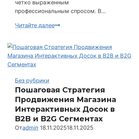
четко выраженным
профессиональным спросом. В…
SEO-
Читайте далее
Продвижение
Интернет-
Магазина
Товаров
для
Репетиторов:
Без рубрики
От
Пошаговая Стратегия
Ниши
Продвижения Магазина
к
Интерактивных Досок в
Доминированию
B2B и B2G Сегментах
От
admin
18.11.2025
18.11.2025