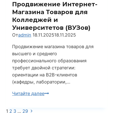
Как
Продвижение Интернет-
Максимизировать
Магазина Товаров для
Сезонный
Колледжей и
Спрос
Университетов (ВУЗов)
От
admin
18.11.2025
18.11.2025
Продвижение магазина товаров для
высшего и среднего
профессионального образования
требует двойной стратегии:
ориентации на B2B-клиентов
(кафедры, лаборатории,…
Продвижение
Читайте далее
Интернет-
Магазина
Следующая
1
2
3
…
29