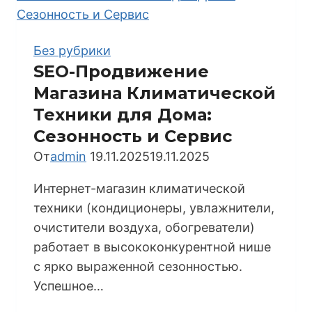
для
Бани
и
Без рубрики
Сауны:
SEO-Продвижение
Экспертиза
Магазина Климатической
и
Техники для Дома:
Эмоции
Сезонность и Сервис
От
admin
19.11.2025
19.11.2025
Интернет-магазин климатической
техники (кондиционеры, увлажнители,
очистители воздуха, обогреватели)
работает в высококонкурентной нише
с ярко выраженной сезонностью.
Успешное…