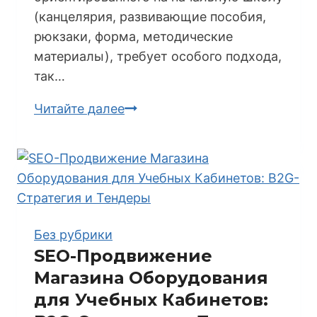
(канцелярия, развивающие пособия,
рюкзаки, форма, методические
материалы), требует особого подхода,
так…
SEO-
Читайте далее
Стратегии
Продвижения
Магазина
Товаров
для
Начальной
Без рубрики
Школы:
SEO-Продвижение
Доверие
Магазина Оборудования
и
для Учебных Кабинетов:
Эмоциональный