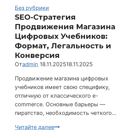
Кабинетов:
Без рубрики
B2G-
SEO-Стратегия
Стратегия
Продвижения Магазина
и
Цифровых Учебников:
Тендеры
Формат, Легальность и
Конверсия
От
admin
18.11.2025
18.11.2025
Продвижение магазина цифровых
учебников имеет свою специфику,
отличную от классического e-
commerce. Основные барьеры —
пиратство, необходимость четкого…
SEO-
Читайте далее
Стратегия