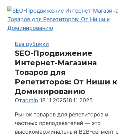
Продвижения
Магазина
Цифровых
Учебников:
Формат,
Без рубрики
Легальность
SEO-Продвижение
и
Интернет-Магазина
Конверсия
Товаров для
Репетиторов: От Ниши к
Доминированию
От
admin
18.11.2025
18.11.2025
Рынок товаров для репетиторов и
частных преподавателей — это
высокомаржинальный B2B-сегмент с