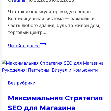
От
admin
16.06.2025
16.06.2025
Что такое калькулятор воздуховодов
Вентиляционная система — важнейшая
часть любого здания, будь то жилой дом,
торговый центр,…
Калькулятор
Читайте далее
воздуховодов:
точный
расчет
вентиляции
без
Без рубрики
ошибок
Максимальная Стратегия
SEO для Магазина