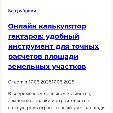
Паттерны,
Без рубрики
Визуал
и
Онлайн калькулятор
Комьюнити
гектаров: удобный
инструмент для точных
расчетов площади
земельных участков
От
admin
17.06.2025
17.06.2025
В современном сельском хозяйстве,
землепользовании и строительстве
важную роль играет точный учет площади