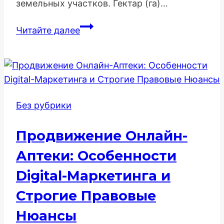
земельных участков. Гектар (га)…
Онлайн
Читайте далее
калькулятор
гектаров:
удобный
инструмент
для
Без рубрики
точных
расчетов
Продвижение Онлайн-
площади
земельных
Аптеки: Особенности
участков
Digital-Маркетинга и
Строгие Правовые
Нюансы