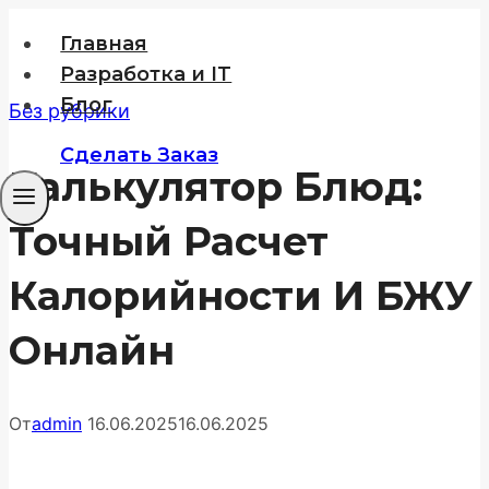
Перейти
Главная
к
Разработка и IT
содержимому
Блог
Без рубрики
Сделать Заказ
Калькулятор Блюд:
Точный Расчет
Калорийности И БЖУ
Онлайн
От
admin
16.06.2025
16.06.2025