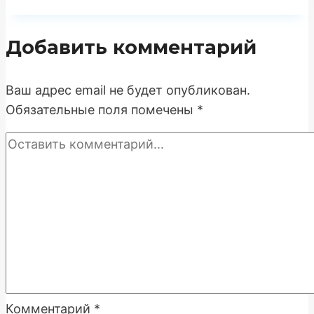
с
CRM:
Добавить комментарий
Техническая
реализация,
API-
Ваш адрес email не будет опубликован.
подходы
Обязательные поля помечены
*
и
влияние
на
конверсию
Комментарий
*