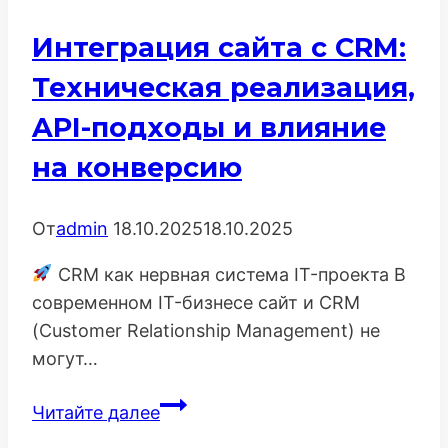
Правовые
Интеграция сайта с CRM:
Нюансы
Техническая реализация,
API-подходы и влияние
на конверсию
От
admin
18.10.2025
18.10.2025
CRM как нервная система IT-проекта В
современном IT-бизнесе сайт и CRM
(Customer Relationship Management) не
могут…
Интеграция
Читайте далее
сайта