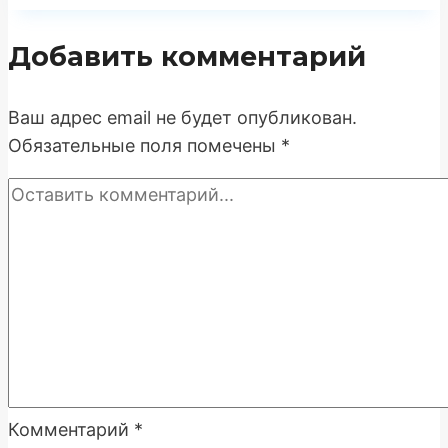
магазина
товаров
Добавить комментарий
для
резьбы
по
Ваш адрес email не будет опубликован.
дереву
Обязательные поля помечены
*
Комментарий
*