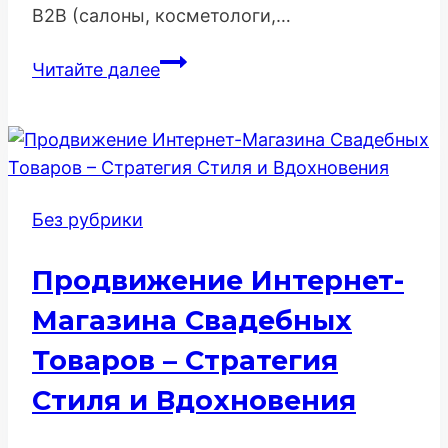
B2B (салоны, косметологи,…
Комплексная
Читайте далее
SEO-
Стратегия
для
Продвижения
Салонных
Без рубрики
Брендов
и
Продвижение Интернет-
Профессиональной
Косметики
Магазина Свадебных
Товаров – Стратегия
Стиля и Вдохновения