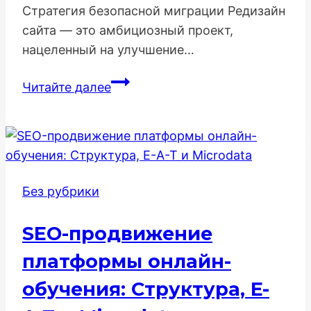
Стратегия безопасной миграции Редизайн
сайта — это амбициозный проект,
нацеленный на улучшение…
Обновление
Читайте далее
дизайна
сайта
без
потери
SEO
Без рубрики
SEO-продвижение
платформы онлайн-
обучения: Структура, E-