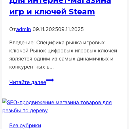
для интернет-магазина
игр и ключей Steam
От
admin
09.11.2025
09.11.2025
Введение: Специфика рынка игровых
ключей Рынок цифровых игровых ключей
является одним из самых динамичных и
конкурентных в…
Глубокая
Читайте далее
SEO-
Стратегия
для
интернет-
магазина
Без рубрики
игр