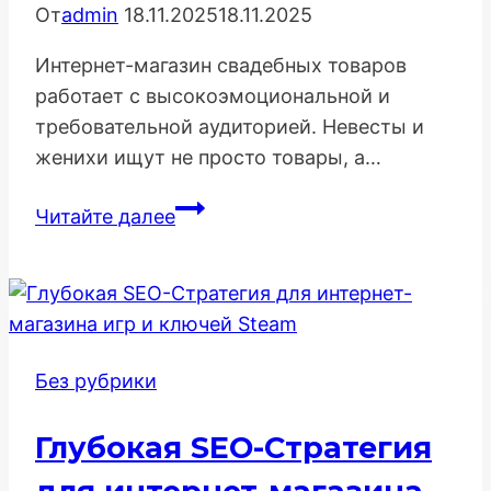
От
admin
18.11.2025
18.11.2025
Интернет-магазин свадебных товаров
работает с высокоэмоциональной и
требовательной аудиторией. Невесты и
женихи ищут не просто товары, а…
Продвижение
Читайте далее
Интернет-
Магазина
Свадебных
Товаров
–
Без рубрики
Стратегия
Стиля
Глубокая SEO-Стратегия
и
Вдохновения