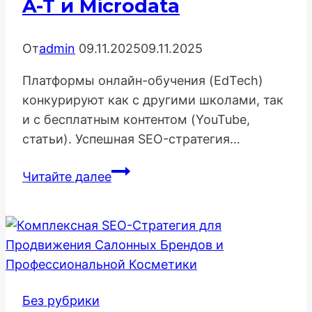
A-T и Microdata
От
admin
09.11.2025
09.11.2025
Платформы онлайн-обучения (EdTech)
конкурируют как с другими школами, так
и с бесплатным контентом (YouTube,
статьи). Успешная SEO-стратегия…
SEO-
Читайте далее
продвижение
платформы
онлайн-
обучения:
Структура,
E-
Без рубрики
A-