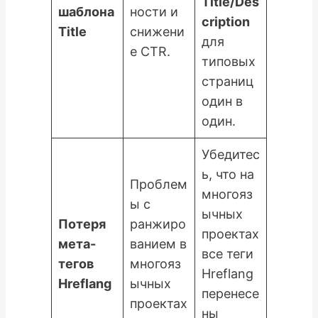
Title/Des
шаблона
ности и
cription
Title
снижени
для
е CTR.
типовых
страниц
один в
один.
Убедитес
ь, что на
Проблем
многояз
ы с
ычных
Потеря
ранжиро
проектах
мета-
ванием в
все теги
тегов
многояз
Hreflang
Hreflang
ычных
перенесе
проектах
ны