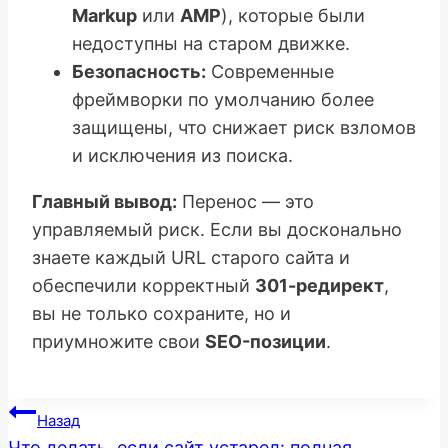
Markup
или
AMP
), которые были
недоступны на старом движке.
Безопасность:
Современные
фреймворки по умолчанию более
защищены, что снижает риск взломов
и исключения из поиска.
Главный вывод:
Перенос — это
управляемый риск. Если вы досконально
знаете каждый URL старого сайта и
обеспечили корректный
301-редирект
,
вы не только сохраните, но и
приумножите свои
SEO-позиции
.
Навигация
Назад
Что делать, если сайт устарел: полная