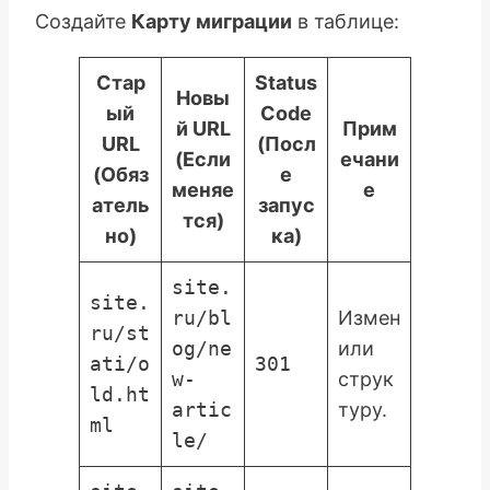
Создайте
Карту миграции
в таблице:
Стар
Status
Новы
ый
Code
й URL
Прим
URL
(Посл
(Если
ечани
(Обяз
е
меняе
е
атель
запус
тся)
но)
ка)
site.
site.
ru/bl
Измен
ru/st
og/ne
или
ati/o
301
w-
струк
ld.ht
artic
туру.
ml
le/