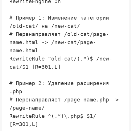
RewriteEngine On

# Пример 1: Изменение категории 
/old-cat/ на /new-cat/

# Перенаправляет /old-cat/page-
name.html -> /new-cat/page-
name.html

RewriteRule ^old-cat/(.*)$ /new-
cat/$1 [R=301,L]

# Пример 2: Удаление расширения 
.php

# Перенаправляет /page-name.php -> 
/page-name/

RewriteRule ^(.*)\.php$ $1/ 