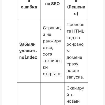
я
ь
на SEO
ошибка
(Решени
е)
Проверь
Страниц
те HTML-
а не
код на
ранжиру
Забыли
основно
ется,
удалить
м
хотя
noindex
домене
техничес
сразу
ки
после
открыта.
запуска.
Сканиру
йте
новый