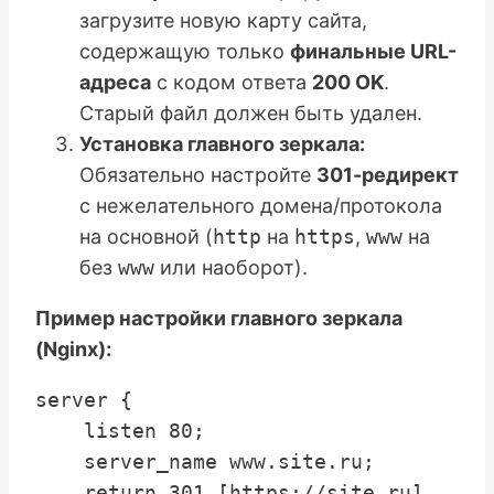
загрузите новую карту сайта,
содержащую только
финальные URL-
адреса
с кодом ответа
200 OK
.
Старый файл должен быть удален.
Установка главного зеркала:
Обязательно настройте
301-редирект
с нежелательного домена/протокола
на основной (
http
на
https
,
www
на
без
www
или наоборот).
Пример настройки главного зеркала
(Nginx):
server {

    listen 80;

    server_name www.site.ru;

    return 301 [https://site.ru]