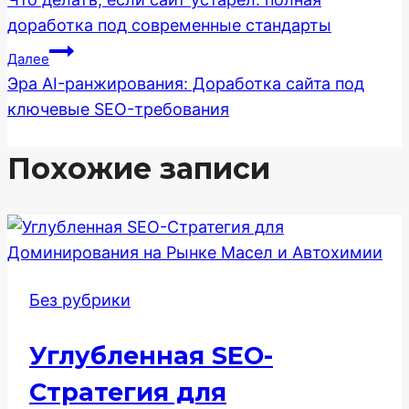
по
доработка под современные стандарты
записям
Далее
Эра AI-ранжирования: Доработка сайта под
ключевые SEO-требования
Похожие записи
Без рубрики
Углубленная SEO-
Стратегия для