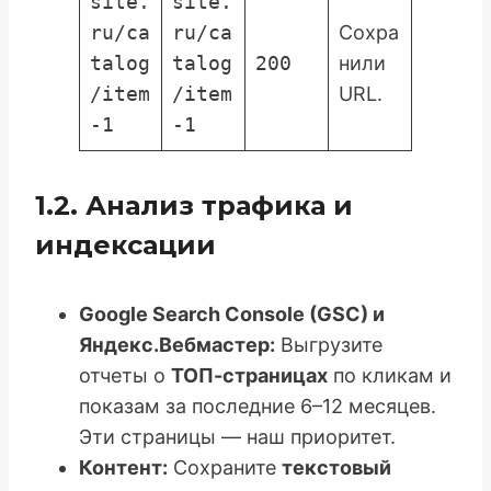
site.
site.
ru/ca
ru/ca
Сохра
talog
talog
200
нили
/item
/item
URL.
-1
-1
1.2. Анализ трафика и
индексации
Google Search Console (GSC) и
Яндекс.Вебмастер:
Выгрузите
отчеты о
ТОП-страницах
по кликам и
показам за последние 6–12 месяцев.
Эти страницы — наш приоритет.
Контент:
Сохраните
текстовый