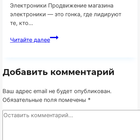
Электроники Продвижение магазина
электроники — это гонка, где лидируют
те, кто…
Продвижение
Читайте далее
Интернет-
Магазина
Электроники:
Добавить комментарий
Стратегия
Технического
SEO
Ваш адрес email не будет опубликован.
и
Обязательные поля помечены
*
Экспертности