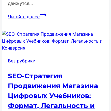
движутся…
Как
Читайте далее
доработать
структуру
каталога
для
улучшения
SEO
Без рубрики
SEO-Стратегия
Продвижения Магазина
Цифровых Учебников:
Формат, Легальность и