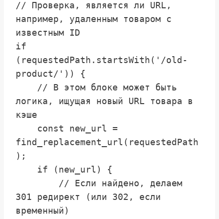
// Проверка, является ли URL, 
например, удаленным товаром с 
известным ID

if 
(requestedPath.startsWith('/old-
product/')) {

    // В этом блоке может быть 
логика, ищущая новый URL товара в 
кэше

    const new_url = 
find_replacement_url(requestedPath
); 

    if (new_url) {

        // Если найдено, делаем 
301 редирект (или 302, если 
временный)
