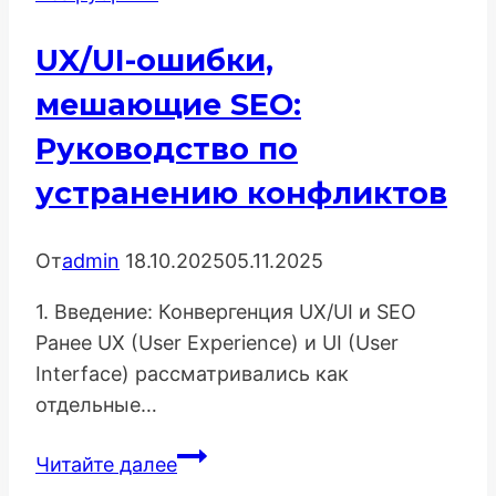
Формат,
Легальность
UX/UI-ошибки,
и
Конверсия
мешающие SEO:
Руководство по
устранению конфликтов
От
admin
18.10.2025
05.11.2025
1. Введение: Конвергенция UX/UI и SEO
Ранее UX (User Experience) и UI (User
Interface) рассматривались как
отдельные…
UX/UI-
Читайте далее
ошибки,