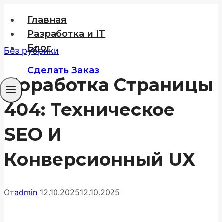
Перейти
Главная
к
Разработка и IT
содержимому
Блог
Без рубрики
Сделать Заказ
Доработка Страницы
404: Техническое
SEO И
Конверсионный UX
От
admin
12.10.2025
12.10.2025