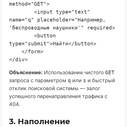
method="GET">

        <input type="text" 
name="q" placeholder="Например, 
'беспроводные наушники'" required>

        <button 
type="submit">Найти</button>

    </form>

Объяснение:
Использование чистого
GET
запроса с параметром
q
или
s
и быстрый
отклик поисковой системы — залог
успешного перенаправления трафика с
404.
3. Наполнение