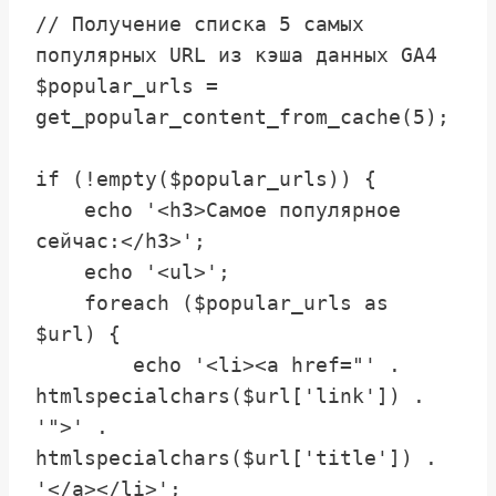
// Получение списка 5 самых 
популярных URL из кэша данных GA4

$popular_urls = 
get_popular_content_from_cache(5);

if (!empty($popular_urls)) {

    echo '<h3>Самое популярное 
сейчас:</h3>';

    echo '<ul>';

    foreach ($popular_urls as 
$url) {

        echo '<li><a href="' . 
htmlspecialchars($url['link']) . 
'">' . 
htmlspecialchars($url['title']) . 
'</a></li>';
