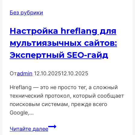
и
Без рубрики
Аксессуаров:
Комплексный
Настройка hreflang для
SEO-
Гайд
мультиязычных сайтов:
Экспертный SEO-гайд
От
admin
12.10.2025
12.10.2025
Hreflang — это не просто тег, а сложный
технический протокол, который сообщает
поисковым системам, прежде всего
Google,…
Настройка
Читайте далее
hreflang