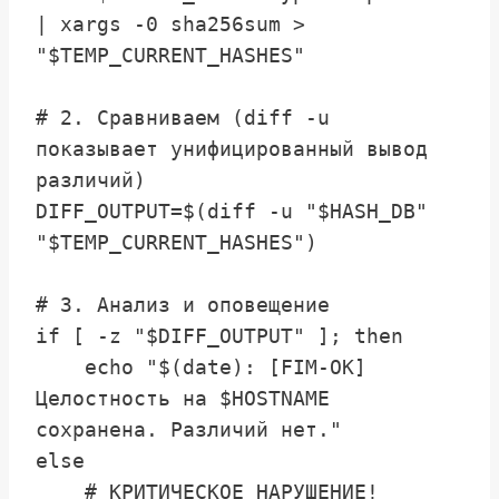
| xargs -0 sha256sum > 
"$TEMP_CURRENT_HASHES"

# 2. Сравниваем (diff -u 
показывает унифицированный вывод 
различий)

DIFF_OUTPUT=$(diff -u "$HASH_DB" 
"$TEMP_CURRENT_HASHES")

# 3. Анализ и оповещение

if [ -z "$DIFF_OUTPUT" ]; then

    echo "$(date): [FIM-OK] 
Целостность на $HOSTNAME 
сохранена. Различий нет."

else

    # КРИТИЧЕСКОЕ НАРУШЕНИЕ!
