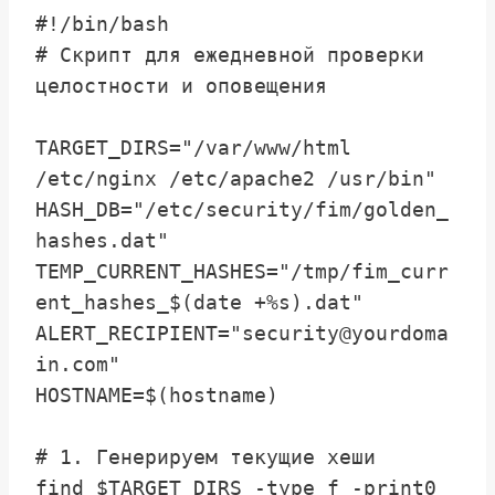
#!/bin/bash

# Скрипт для ежедневной проверки 
целостности и оповещения

TARGET_DIRS="/var/www/html 
/etc/nginx /etc/apache2 /usr/bin"

HASH_DB="/etc/security/fim/golden_
hashes.dat"

TEMP_CURRENT_HASHES="/tmp/fim_curr
ent_hashes_$(date +%s).dat"

ALERT_RECIPIENT="security@yourdoma
in.com"

HOSTNAME=$(hostname)

# 1. Генерируем текущие хеши

find $TARGET_DIRS -type f -print0 