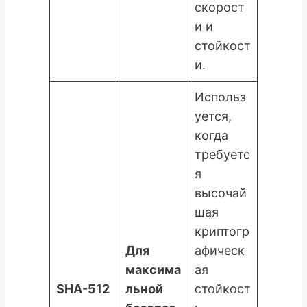
скорост
и и
стойкост
и.
Использ
уется,
когда
требуетс
я
высочай
шая
криптогр
Для
афическ
максима
ая
SHA-512
льной
стойкост