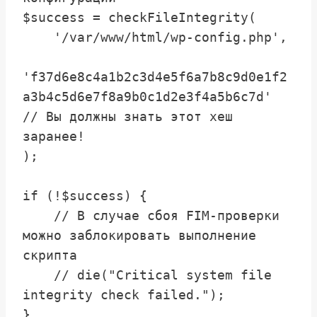
$success = checkFileIntegrity(

    '/var/www/html/wp-config.php', 

'f37d6e8c4a1b2c3d4e5f6a7b8c9d0e1f2
a3b4c5d6e7f8a9b0c1d2e3f4a5b6c7d' 
// Вы должны знать этот хеш 
заранее!

);

if (!$success) {

    // В случае сбоя FIM-проверки 
можно заблокировать выполнение 
скрипта

    // die("Critical system file 
integrity check failed.");

}
