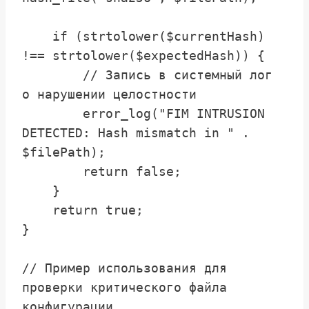
    if (strtolower($currentHash) 
!== strtolower($expectedHash)) {

        // Запись в системный лог 
о нарушении целостности

        error_log("FIM INTRUSION 
DETECTED: Hash mismatch in " . 
$filePath);

        return false;

    }

    return true;

}

// Пример использования для 
проверки критического файла 
конфигурации
