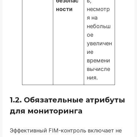
безопас
ь,
ности
несмотр
я на
небольш
ое
увеличен
ие
времени
вычисле
ния.
1.2. Обязательные атрибуты
для мониторинга
Эффективный FIM-контроль включает не