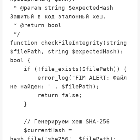
 * @param string $expectedHash 
Зашитый в код эталонный хеш.

 * @return bool

 */

function checkFileIntegrity(string 
$filePath, string $expectedHash): 
bool {

    if (!file_exists($filePath)) {

        error_log("FIM ALERT: Файл 
не найден: " . $filePath);

        return false;

    }

    // Генерируем хеш SHA-256

    $currentHash = 
hash_file('sha256', $filePath);
