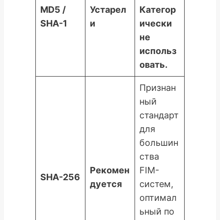
MD5 /
Устарел
Категор
SHA-1
и
ически
не
использ
овать.
Признан
ный
стандарт
для
большин
ства
Рекомен
FIM-
SHA-256
дуется
систем,
оптимал
ьный по