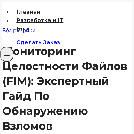
Перейти
Главная
к
Разработка и IT
содержимому
Блог
Без рубрики
Сделать Заказ
Мониторинг
Целостности Файлов
(FIM): Экспертный
Гайд По
Обнаружению
Взломов