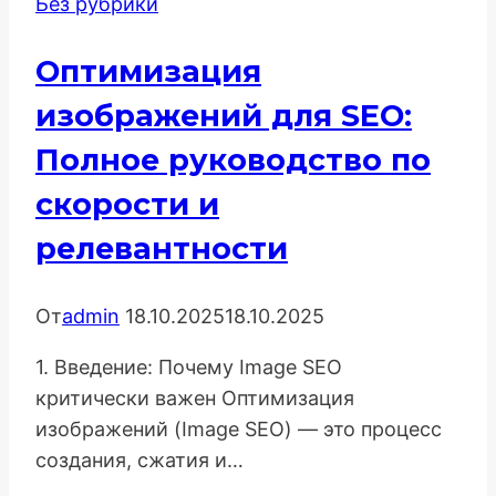
Без рубрики
Магазина
Рыболовных
Оптимизация
Товаров:
Экспертность,
изображений для SEO:
Сообщество
Полное руководство по
и
скорости и
Сезонное
SEO
релевантности
От
admin
18.10.2025
18.10.2025
1. Введение: Почему Image SEO
критически важен Оптимизация
изображений (Image SEO) — это процесс
создания, сжатия и…