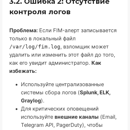
3.2. Ошибка 2: Отсутствие
контроля логов
Проблема:
Если FIM-алерт записывается
только в локальный файл
/var/log/fim.log
, взломщик может
удалить или изменить этот файл до того,
как его увидит администратор.
Как
избежать:
Используйте централизованные
системы сбора логов (
Splunk, ELK,
Graylog
).
Для критических оповещений
используйте
внешние каналы
(Email,
Telegram API, PagerDuty), чтобы