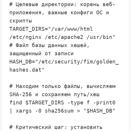
# Целевые директории: корень веб-
приложения, важные конфиги ОС и 
скрипты

TARGET_DIRS="/var/www/html 
/etc/nginx /etc/apache2 /usr/bin"

# Файл базы данных хешей, 
защищенный от записи

HASH_DB="/etc/security/fim/golden_
hashes.dat"

# Находим только файлы, вычисляем 
SHA-256 и сохраняем путь/хеш

find $TARGET_DIRS -type f -print0 
| xargs -0 sha256sum > "$HASH_DB"

# Критический шаг: установить 