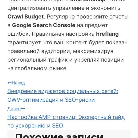
централизовать управление и экономить
Crawl Budget
. Регулярно проверяйте отчеты
в
Google Search Console
на предмет
ошибок. Правильная настройка
hreflang
гарантирует, что ваш контент будет показан
правильной аудитории, максимизируя
региональный трафик и укрепляя позиции
на глобальном рынке.
Навигация
Назад
Внедрение виджетов социальных сетей:
по
CWV-оптимизация и SEO-риски
Далее
записям
Настройка AMP-страниц: Экспертный гайд
по ускорению и SEO
Похожие записи