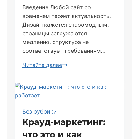
Введение Любой сайт со
временем теряет актуальность.
Дизайн кажется старомодным,
страницы загружаются
медленно, структура не
соответствует требованиям…
Что
Читайте далее
делать,
если
сайт
устарел:
полная
Без рубрики
доработка
Крауд-маркетинг:
под
что это и как
современные