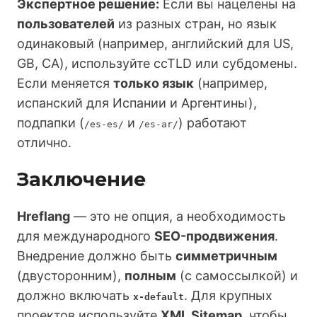
Экспертное решение:
Если вы нацелены на
пользователей
из разных стран, но язык
одинаковый (например, английский для US,
GB, CA), используйте ccTLD или субдомены.
Если меняется
только язык
(например,
испанский для Испании и Аргентины),
подпапки (
и
) работают
/es-es/
/es-ar/
отлично.
Заключение
Hreflang
— это не опция, а необходимость
для международного
SEO-продвижения
.
Внедрение должно быть
симметричным
(двусторонним),
полным
(с самоссылкой) и
должно включать
. Для крупных
x-default
проектов используйте
XML Sitemap
, чтобы