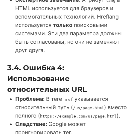
lang
HTML используется для браузеров и
вспомогательных технологий. Hreflang
используется
только
поисковыми
системами. Эти два параметра должны
быть согласованы, но они не заменяют
друг друга.
3.4. Ошибка 4:
Использование
относительных URL
Проблема:
В теге
указывается
href
относительный путь (
) вместо
/us/page.html
полного (
).
https://example.com/us/page.html
Следствие:
Google может
проигнорировать тег.