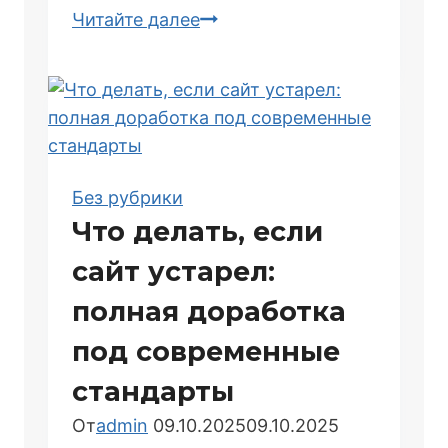
Как
Читайте далее
доработать
структуру
каталога
для
улучшения
SEO
Без рубрики
Что делать, если
сайт устарел:
полная доработка
под современные
стандарты
От
admin
09.10.2025
09.10.2025