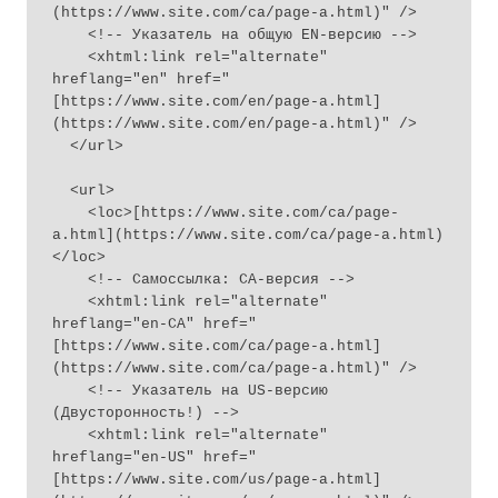
(https://www.site.com/ca/page-a.html)" />

    <!-- Указатель на общую EN-версию -->

    <xhtml:link rel="alternate" 
hreflang="en" href="
[https://www.site.com/en/page-a.html]
(https://www.site.com/en/page-a.html)" />

  </url>

  <url>

    <loc>[https://www.site.com/ca/page-
a.html](https://www.site.com/ca/page-a.html)
</loc>

    <!-- Самоссылка: CA-версия -->

    <xhtml:link rel="alternate" 
hreflang="en-CA" href="
[https://www.site.com/ca/page-a.html]
(https://www.site.com/ca/page-a.html)" />

    <!-- Указатель на US-версию 
(Двусторонность!) -->

    <xhtml:link rel="alternate" 
hreflang="en-US" href="
[https://www.site.com/us/page-a.html]