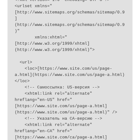
<urlset xmlns="
[http://www.sitemaps.org/schemas/sitemap/0.9
]
(http://www.sitemaps.org/schemas/sitemap/0.9
)"

        xmlns:xhtml="
[http://www.w3.org/1999/xhtml]
(http://www.w3.org/1999/xhtml)">

  <url>

    <loc>[https://www.site.com/us/page-
a.html](https://www.site.com/us/page-a.html)
</loc>

    <!-- Самоссылка: US-версия -->

    <xhtml:link rel="alternate" 
hreflang="en-US" href="
[https://www.site.com/us/page-a.html]
(https://www.site.com/us/page-a.html)" />

    <!-- Указатель на CA-версию -->

    <xhtml:link rel="alternate" 
hreflang="en-CA" href="
[https://www.site.com/ca/page-a.html]