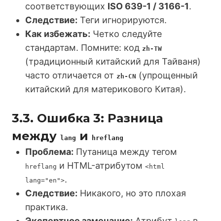
соответствующих
ISO 639-1 / 3166-1
.
Следствие:
Теги игнорируются.
Как избежать:
Четко следуйте
стандартам. Помните: код
zh-TW
(традиционный китайский для Тайваня)
часто отличается от
(упрощенный
zh-CN
китайский для материкового Китая).
3.3. Ошибка 3: Разница
между
и
lang
hreflang
Проблема:
Путаница между тегом
и HTML-атрибутом
hreflang
<html
.
lang="en">
Следствие:
Никакого, но это плохая
практика.
Экспертное замечание:
Атрибут
в