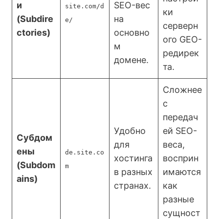
и
SEO-вес
site.com/d
ки
(Subdire
на
e/
серверн
ctories)
основно
ого GEO-
м
редирек
домене.
та.
Сложнее
с
передач
Удобно
ей SEO-
Субдом
для
веса,
ены
de.site.co
хостинга
восприн
(Subdom
m
в разных
имаются
ains)
странах.
как
разные
сущност