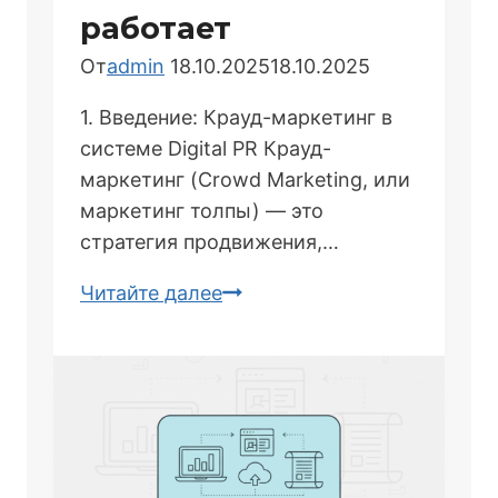
стандарты
работает
От
admin
18.10.2025
18.10.2025
1. Введение: Крауд-маркетинг в
системе Digital PR Крауд-
маркетинг (Crowd Marketing, или
маркетинг толпы) — это
стратегия продвижения,…
Крауд-
Читайте далее
маркетинг:
что
это
и
как
работает