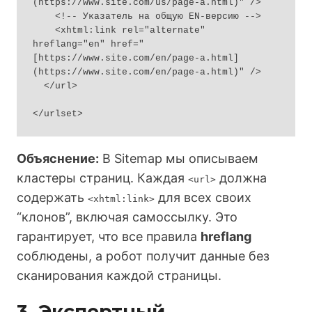
(https://www.site.com/us/page-a.html)" />

    <!-- Указатель на общую EN-версию -->

    <xhtml:link rel="alternate" 
hreflang="en" href="
[https://www.site.com/en/page-a.html]
(https://www.site.com/en/page-a.html)" />

  </url>

Объяснение:
В Sitemap мы описываем
кластеры страниц. Каждая
должна
<url>
содержать
для всех своих
<xhtml:link>
“клонов”, включая самоссылку. Это
гарантирует, что все правила
hreflang
соблюдены, а робот получит данные без
сканирования каждой страницы.
3. Экспертный