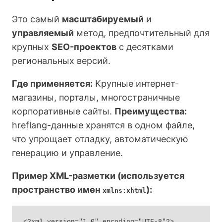
Это самый
масштабируемый
и
управляемый
метод, предпочтительный для
крупных
SEO-проектов
с десятками
региональных версий.
Где применяется:
Крупные интернет-
магазины, порталы, многостраничные
корпоративные сайты.
Преимущества:
hreflang-данные хранятся в одном файле,
что упрощает отладку, автоматическую
генерацию и управление.
Пример XML-разметки (используется
пространство имен
):
xmlns:xhtml
<?xml version="1.0" encoding="UTF-8"?>
