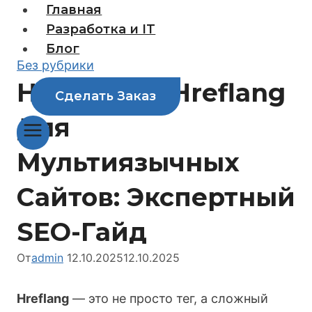
Перейти
Главная
к
Разработка и IT
содержимому
Блог
Без рубрики
Настройка Hreflang
Сделать Заказ
Для
Мультиязычных
Сайтов: Экспертный
SEO-Гайд
От
admin
12.10.2025
12.10.2025
Hreflang
— это не просто тег, а сложный