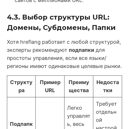
сайтов с миллионами URL.
4.3. Выбор структуры URL:
Домены, Субдомены, Папки
Хотя hreflang работает с любой структурой,
эксперты рекомендуют
подпапки
для
простоты управления, если все языки/
регионы имеют одинаковые целевые рынки.
Структу
Пример
Преиму
Недоста
ра
URL
щества
тки
Требует
Легко
отдельн
управлят
ой
Подпапк
ь, весь
настрой