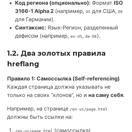
Код региона (опционально):
Формат
ISO
3166-1 Alpha 2
(например,
для США,
US
DE
для Германии).
Синтаксис:
Язык-Регион, разделенный
дефисом (например,
,
).
en-US
de-DE
1.2. Два золотых правила
hreflang
Правило 1: Самоссылка (Self-referencing)
Каждая страница должна указывать не
только на своих “клонов”, но и
на саму себя
.
Например, на странице
/en-us/page.html
должны быть ссылки на:
(самоссылка)
/en-us/page.html