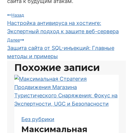
сайта к будущим атакам.
Навигация
Назад
Настройка антивируса на хостинге:
по
Экспертный подход к защите веб-сервера
Далее
записям
Защита сайта от SQL-инъекций: Главные
методы и примеры
Похожие записи
Без рубрики
Максимальная