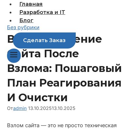
Перейти
Главная
к
Разработка и IT
содержимому
Блог
Без рубрики
Восстановление
Сделать Заказ
Сайта После
Взлома: Пошаговый
План Реагирования
И Очистки
От
admin
13.10.2025
13.10.2025
Взлом сайта — это не просто техническая