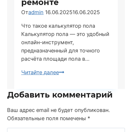
ремонте
От
admin
16.06.2025
16.06.2025
Что такое калькулятор пола
Калькулятор пола — это удобный
онлайн-инструмент,
предназначенный для точного
расчёта площади пола в…
Калькулятор
Читайте далее
пола:
зачем
Добавить комментарий
нужен
и
Ваш адрес email не будет опубликован.
как
Обязательные поля помечены
*
помогает
в