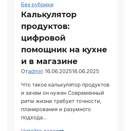
SEO,
Без рубрики
E-
Калькулятор
E-
продуктов:
A-
T
цифровой
и
помощник на кухне
контент-
авторитет
и в магазине
От
admin
16.06.2025
16.06.2025
Что такое калькулятор продуктов
и зачем он нужен Современный
ритм жизни требует точности,
планирования и разумного
подхода…
Калькулятор
Читайте далее