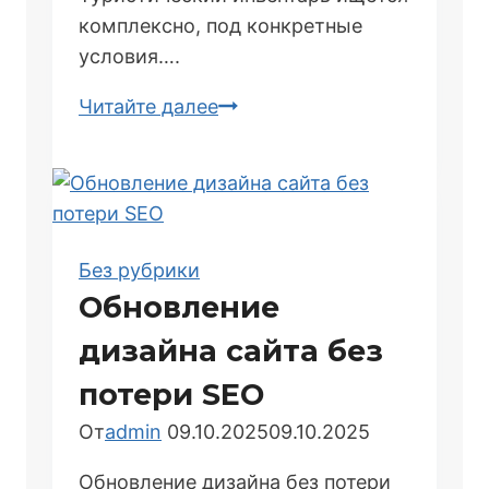
комплексно, под конкретные
условия….
Максимальная
Читайте далее
Стратегия
Продвижения
Магазина
Туристического
Снаряжения:
Без рубрики
Фокус
Обновление
на
дизайна сайта без
Экспертности,
UGC
потери SEO
и
От
admin
09.10.2025
09.10.2025
Безопасности
Обновление дизайна без потери