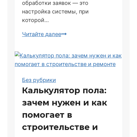
обработки заявок — это
настройка системы, при
которой…
Автоматизация
Читайте далее
обработки
заявок
с
сайта:
от
Без рубрики
формы
Калькулятор пола:
до
зачем нужен и как
CRM
и
помогает в
обратно
строительстве и