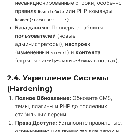
несанкционированные строки, особенно
правила
или PHP-команды
RewriteRule
.
header('Location: ...')
База данных:
Проверьте таблицы
пользователей
(новые
администраторы),
настроек
(измененный
) и
контента
siteurl
(скрытые
или
в постах).
<script>
<iframe>
2.4. Укрепление Системы
(Hardening)
Полное Обновление:
Обновите CMS,
темы, плагины и PHP до последних
стабильных версий.
Права Доступа:
Установите правильные,
ограничивающие права:
для папок и
755