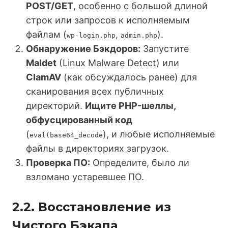
POST/GET
, особенно с большой длиной
строк или запросов к исполняемым
файлам (
,
).
wp-login.php
admin.php
Обнаружение Бэкдоров:
Запустите
Maldet
(Linux Malware Detect) или
ClamAV
(как обсуждалось ранее) для
сканирования всех публичных
директорий.
Ищите PHP-шеллы,
обфусцированный код
(
), и любые исполняемые
eval(base64_decode
файлы в директориях загрузок.
Проверка ПО:
Определите, было ли
взломано устаревшее ПО.
2.2. Восстановление из
Чистого Бэкапа