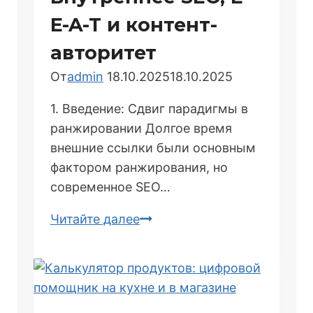
E-A-T и контент-
авторитет
От
admin
18.10.2025
18.10.2025
1. Введение: Сдвиг парадигмы в
ранжировании Долгое время
внешние ссылки были основным
фактором ранжирования, но
современное SEO…
Продвижение
Читайте далее
сайта
без
ссылок:
Внутреннее