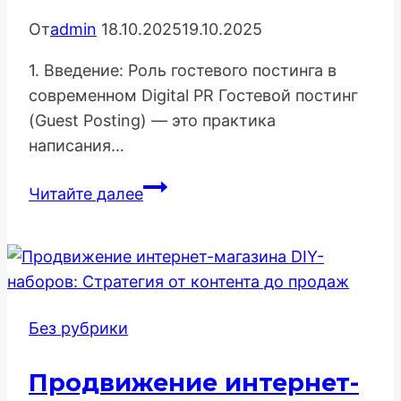
От
admin
18.10.2025
19.10.2025
1. Введение: Роль гостевого постинга в
современном Digital PR Гостевой постинг
(Guest Posting) — это практика
написания…
Гостевые
Читайте далее
посты
как
способ
продвижения:
Полное
Без рубрики
руководство
по
Продвижение интернет-
стратегии,