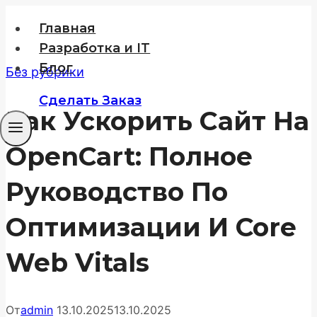
Перейти
Главная
к
Разработка и IT
содержимому
Блог
Без рубрики
Сделать Заказ
Как Ускорить Сайт На
OpenCart: Полное
Руководство По
Оптимизации И Core
Web Vitals
От
admin
13.10.2025
13.10.2025