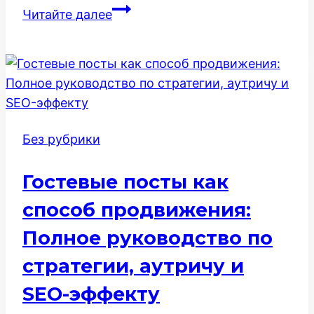
Как
Читайте далее
продвинуть
сайт
с
продажей
обучающих
курсов:
Без рубрики
Полная
SEO-
Гостевые посты как
Стратегия
для
способ продвижения:
EdTech
Полное руководство по
стратегии, аутричу и
SEO-эффекту