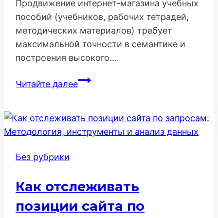
Продвижение интернет-магазина учебных
пособий (учебников, рабочих тетрадей,
методических материалов) требует
максимальной точности в семантике и
построения высокого…
Продвижение
Читайте далее
Интернет-
Магазина
Учебных
Пособий
–
Без рубрики
E-
A-
Как отслеживать
T,
ФГОС
позиции сайта по
и