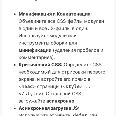
Минификация и Конкатенация:
Объедините все CSS-файлы модулей
в один и все JS-файлы в один.
Используйте модули или
инструменты сборки для
минификации
(удаления пробелов и
комментариев).
Критический CSS:
Определите CSS,
необходимый для отрисовки первого
экрана, и встройте его прямо в
<head>
страницы (
<style>...
</style>
). Остальной CSS
загружайте
асинхронно
.
Асинхронная загрузка JS:
Используйте атрибуты
defer
или