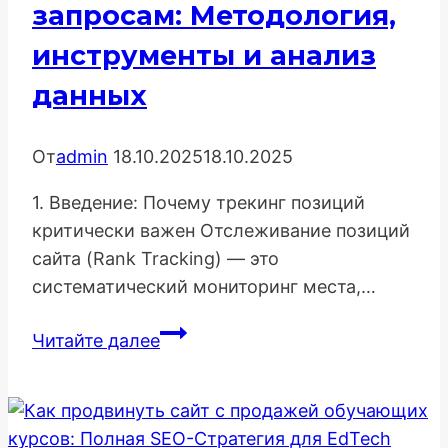
запросам: Методология,
Сезонность
инструменты и анализ
данных
От
admin
18.10.2025
18.10.2025
1. Введение: Почему трекинг позиций
критически важен Отслеживание позиций
сайта (Rank Tracking) — это
систематический мониторинг места,…
Как
Читайте далее
отслеживать
позиции
сайта
по