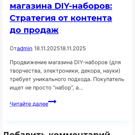
аутричу
магазина DIY-наборов:
и
Стратегия от контента
SEO-
до продаж
эффекту
От
admin
18.11.2025
18.11.2025
Продвижение магазина DIY-наборов (для
творчества, электроники, декора, науки)
требует уникального подхода. Покупатель
ищет не просто “набор”, а…
Продвижение
Читайте далее
интернет-
магазина
DIY-
Добавить комментарий
наборов: