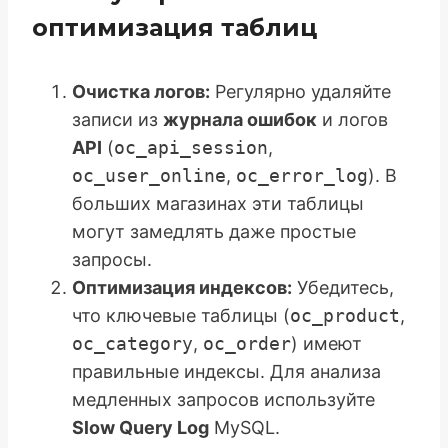
оптимизация таблиц
Очистка логов:
Регулярно удаляйте
записи из
журнала ошибок
и логов
API
(
oc_api_session
,
oc_user_online
,
oc_error_log
). В
больших магазинах эти таблицы
могут замедлять даже простые
запросы.
Оптимизация индексов:
Убедитесь,
что ключевые таблицы (
oc_product
,
oc_category
,
oc_order
) имеют
правильные индексы. Для анализа
медленных запросов используйте
Slow Query Log
MySQL.