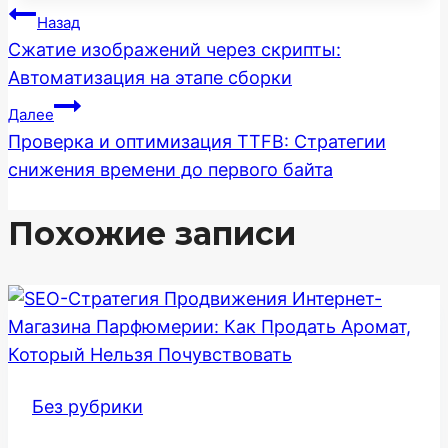
Навигация
Назад
Сжатие изображений через скрипты:
по
Автоматизация на этапе сборки
записям
Далее
Проверка и оптимизация TTFB: Стратегии
снижения времени до первого байта
Похожие записи
Без рубрики