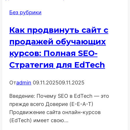
запросам:
Без рубрики
Методология,
инструменты
Как продвинуть сайт с
и
анализ
продажей обучающих
данных
курсов: Полная SEO-
Стратегия для EdTech
От
admin
09.11.2025
09.11.2025
Введение: Почему SEO в EdTech — это
прежде всего Доверие (E-E-A-T)
Продвижение сайта онлайн-курсов
(EdTech) имеет свою…