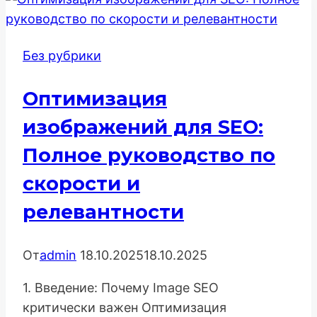
расчет
расхода
и
Без рубрики
стоимости
газа
Оптимизация
для
дома
изображений для SEO:
и
Полное руководство по
бизнеса
скорости и
релевантности
От
admin
18.10.2025
18.10.2025
1. Введение: Почему Image SEO
критически важен Оптимизация