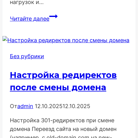
нагрузок и…
Калькулятор
Читайте далее
белков:
точный
расчет
потребления
Без рубрики
белка
для
Настройка редиректов
здоровья
и
после смены домена
эффективности
От
admin
12.10.2025
12.10.2025
Настройка 301-редиректов при смене
домена Переезд сайта на новый домен
(например, с old-domain.com на new-