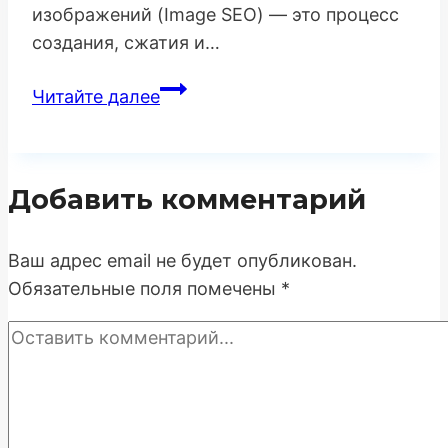
изображений (Image SEO) — это процесс
создания, сжатия и…
Оптимизация
Читайте далее
изображений
для
SEO:
Добавить комментарий
Полное
руководство
по
Ваш адрес email не будет опубликован.
скорости
Обязательные поля помечены
*
и
релевантности