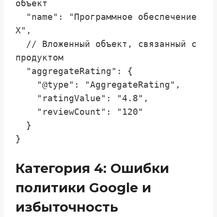
объект

  "name": "Программное обеспечение 
X",

  // Вложенный объект, связанный с 
продуктом

  "aggregateRating": { 

    "@type": "AggregateRating",

    "ratingValue": "4.8",

    "reviewCount": "120"

  }

Категория 4: Ошибки
политики Google и
избыточность