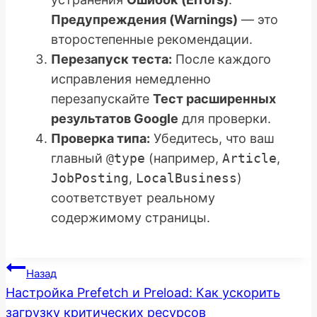
Предупреждения (Warnings)
— это
второстепенные рекомендации.
Перезапуск теста:
После каждого
исправления немедленно
перезапускайте
Тест расширенных
результатов Google
для проверки.
Проверка типа:
Убедитесь, что ваш
главный
@type
(например,
Article
,
JobPosting
,
LocalBusiness
)
соответствует реальному
содержимому страницы.
Навигация
Назад
Настройка Prefetch и Preload: Как ускорить
по
загрузку критических ресурсов