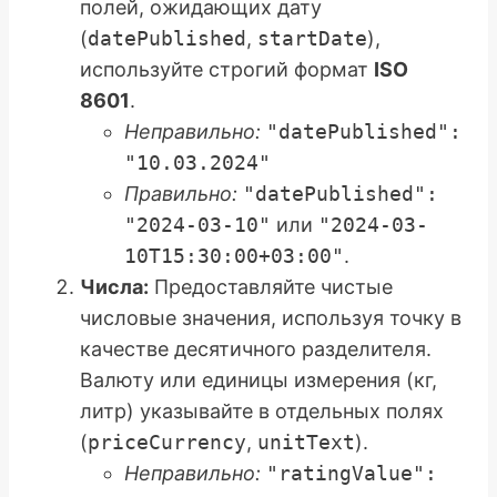
полей, ожидающих дату
(
datePublished
,
startDate
),
используйте строгий формат
ISO
8601
.
Неправильно:
"datePublished":
"10.03.2024"
Правильно:
"datePublished":
"2024-03-10"
или
"2024-03-
10T15:30:00+03:00"
.
Числа:
Предоставляйте чистые
числовые значения, используя точку в
качестве десятичного разделителя.
Валюту или единицы измерения (кг,
литр) указывайте в отдельных полях
(
priceCurrency
,
unitText
).
Неправильно:
"ratingValue":