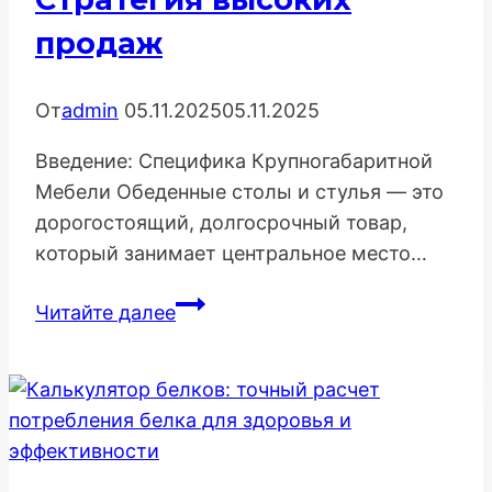
продаж
От
admin
05.11.2025
05.11.2025
Введение: Специфика Крупногабаритной
Мебели Обеденные столы и стулья — это
дорогостоящий, долгосрочный товар,
который занимает центральное место…
Как
Читайте далее
продвинуть
онлайн-
магазин
обеденных
столов
и