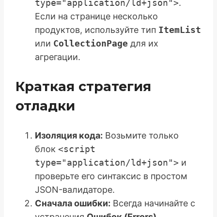
type="application/ld+json">
.
Если на странице несколько
продуктов, используйте тип
ItemList
или
CollectionPage
для их
агрегации.
Краткая стратегия
отладки
Изоляция кода:
Возьмите только
блок
<script
type="application/ld+json">
и
проверьте его синтаксис в простом
JSON-валидаторе.
Сначала ошибки:
Всегда начинайте с
устранения
Ошибок (Errors)
.