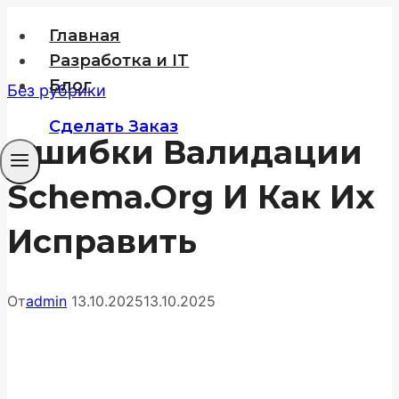
Перейти
Главная
к
Разработка и IT
содержимому
Блог
Без рубрики
Сделать Заказ
Ошибки Валидации
Schema.org И Как Их
Исправить
От
admin
13.10.2025
13.10.2025