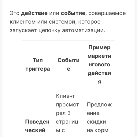
Это
действие
или
событие
, совершаемое
клиентом или системой, которое
запускает цепочку автоматизации.
Пример
маркети
Тип
Событи
нгового
триггера
е
действи
я
Клиент
просмот
Предлож
рел 3
ение
Поведен
страниц
скидки
ческий
ы с
на корм