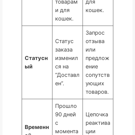
товарам
для
и для
кошек.
кошек.
Запрос
Статус
отзыва
заказа
или
Статусн
изменил
предлож
ый
ся на
ение
“Доставл
сопутств
ен”.
ующих
товаров.
Прошло
90 дней
Цепочка
с
реактива
Временн
момента
ции