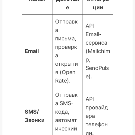
е
ции
Отправк
API
а
Email-
письма,
сервиса
проверк
Email
(Mailchim
а
p,
открыти
SendPuls
я (Open
e).
Rate).
Отправк
API
а SMS-
провайд
SMS/
кода,
ера
Звонки
автомат
телефон
ический
ии.