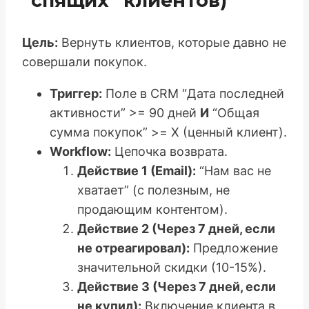
“спящих” клиентов)
Цель:
Вернуть клиентов, которые давно не
совершали покупок.
Триггер:
Поле в CRM “Дата последней
активности” >= 90 дней
И
“Общая
сумма покупок” >= X (ценный клиент).
Workflow:
Цепочка возврата.
Действие 1 (Email):
“Нам вас не
хватает” (с полезным, не
продающим контентом).
Действие 2 (Через 7 дней, если
не отреагировал):
Предложение
значительной скидки (10-15%).
Действие 3 (Через 7 дней, если
не купил):
Включение клиента в