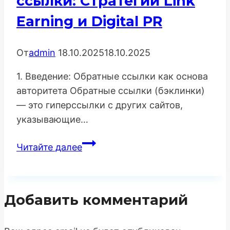
ссылки: Стратегии Link
Earning и Digital PR
От
admin
18.10.2025
18.10.2025
1. Введение: Обратные ссылки как основа
авторитета Обратные ссылки (бэклинки)
— это гиперссылки с других сайтов,
указывающие…
Как
Читайте далее
получать
качественные
обратные
Добавить комментарий
ссылки:
Стратегии
Link