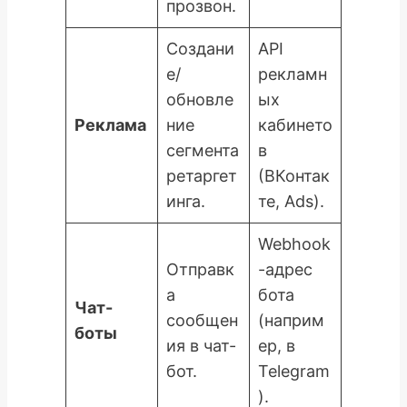
прозвон.
Создани
API
е/
рекламн
обновле
ых
Реклама
ние
кабинето
сегмента
в
ретаргет
(ВКонтак
инга.
те, Ads).
Webhook
Отправк
-адрес
а
бота
Чат-
сообщен
(наприм
боты
ия в чат-
ер, в
бот.
Telegram
).