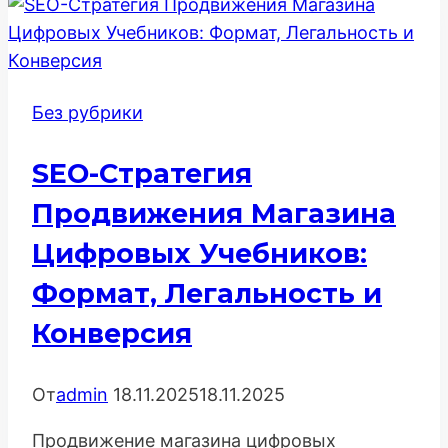
зачем
он
нужен
сайту
Без рубрики
и
как
SEO-Стратегия
помогает
пользователям
Продвижения Магазина
Цифровых Учебников:
Формат, Легальность и
Конверсия
От
admin
18.11.2025
18.11.2025
Продвижение магазина цифровых