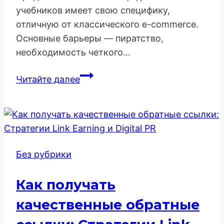
учебников имеет свою специфику,
отличную от классического e-commerce.
Основные барьеры — пиратство,
необходимость четкого…
SEO-
Читайте далее
Стратегия
Продвижения
Магазина
Цифровых
Учебников:
Без рубрики
Формат,
Легальность
Как получать
и
Конверсия
качественные обратные