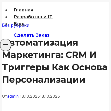
Перейти
Главная
к
Разработка и IT
содержимому
Блог
Без рубрики
Сделать Заказ
Автоматизация
Маркетинга: CRM И
Триггеры Как Основа
Персонализации
От
admin
18.10.2025
18.10.2025