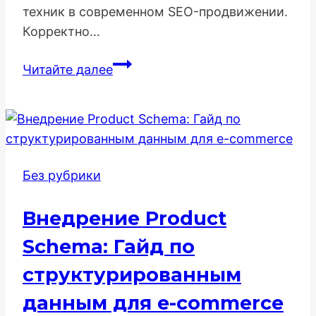
техник в современном SEO-продвижении.
Корректно…
Добавление
Читайте далее
FAQ-
блока
с
микроразметкой:
Экспертный
Без рубрики
SEO-
гайд
Внедрение Product
Schema: Гайд по
структурированным
данным для e-commerce