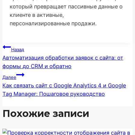
который превращает пассивные данные о
клиенте в активные,
персонализированные продажи.
Навигация
Назад
Автоматизация обработки заявок с сайта: от
по
формы до CRM и обратно
записям
Далее
Как связать сайт с Google Analytics 4 и Google
Tag Manager: Пошаговое руководство
Похожие записи