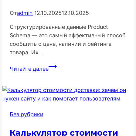
От
admin
12.10.2025
12.10.2025
Структурированные данные Product
Schema — это самый эффективный способ
сообщить о цене, наличии и рейтинге
товара. Их…
Внедрение
Читайте далее
Product
Schema:
Гайд
по
структурированным
Без рубрики
данным
для
Калькулятор стоимости
e-