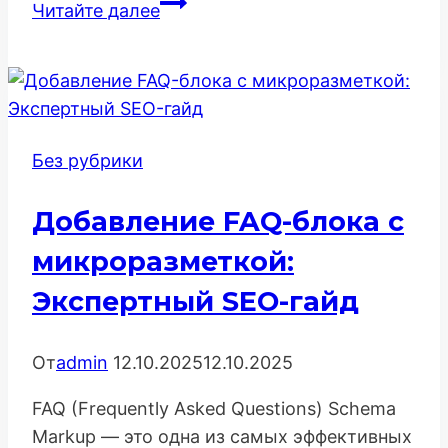
Проверка
Читайте далее
корректности
отображения
сайта
в
разных
Без рубрики
браузерах
Добавление FAQ-блока с
микроразметкой:
Экспертный SEO-гайд
От
admin
12.10.2025
12.10.2025
FAQ (Frequently Asked Questions) Schema
Markup — это одна из самых эффективных