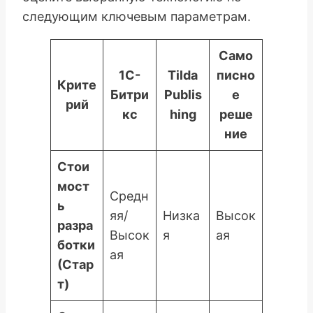
следующим ключевым параметрам.
Само
1С-
Tilda
писно
Крите
Битри
Publis
е
рий
кс
hing
реше
ние
Стои
мост
Средн
ь
яя/
Низка
Высок
разра
Высок
я
ая
ботки
ая
(Стар
т)