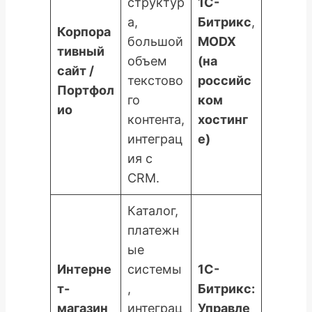
структур
1С-
а,
Битрикс
,
Корпора
большой
MODX
тивный
объем
(на
сайт /
текстово
российс
Портфол
го
ком
ио
контента,
хостинг
интеграц
е)
ия с
CRM.
Каталог,
платежн
ые
Интерне
системы
1С-
т-
,
Битрикс:
магазин
интеграц
Управле