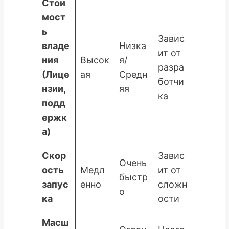
Стои
мост
ь
Завис
владе
Низка
ит от
ния
Высок
я/
разра
(Лице
ая
Средн
ботчи
нзии,
яя
ка
подд
ержк
а)
Скор
Завис
Очень
ость
Медл
ит от
быстр
запус
енно
сложн
о
ка
ости
Масш