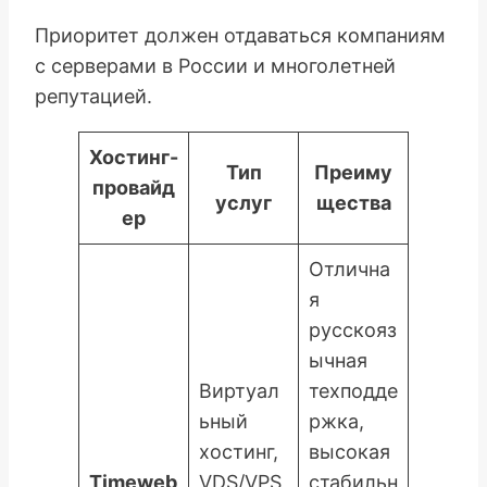
Приоритет должен отдаваться компаниям
с серверами в России и многолетней
репутацией.
Хостинг-
Тип
Преиму
провайд
услуг
щества
ер
Отлична
я
русскояз
ычная
Виртуал
техподде
ьный
ржка,
хостинг,
высокая
Timeweb
VDS/VPS,
стабильн