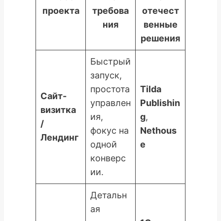
проекта
требова
отечест
ния
венные
решения
Быстрый
запуск,
простота
Tilda
Сайт-
управлен
Publishin
визитка
ия,
g
,
/
фокус на
Nethous
Лендинг
одной
e
конверс
ии.
Детальн
ая