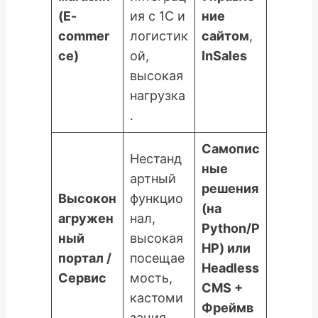
(E-
ия с 1С и
ние
commer
логистик
сайтом
,
ce)
ой,
InSales
высокая
нагрузка
.
Самопис
Нестанд
ные
артный
решения
Высокон
функцио
(на
агружен
нал,
Python/P
ный
высокая
HP) или
портал /
посещае
Headless
Сервис
мость,
CMS +
кастоми
Фреймв
зация.