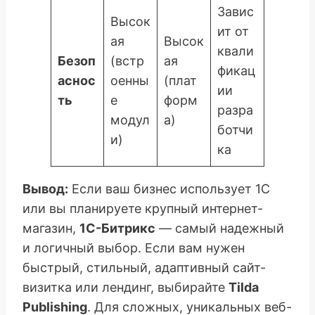
Завис
Высок
ит от
ая
Высок
квали
Безоп
(встр
ая
фикац
аснос
оенны
(плат
ии
ть
е
форм
разра
модул
а)
ботчи
и)
ка
Вывод:
Если ваш бизнес использует 1С
или вы планируете крупный интернет-
магазин,
1С-Битрикс
— самый надежный
и логичный выбор. Если вам нужен
быстрый, стильный, адаптивный сайт-
визитка или лендинг, выбирайте
Tilda
Publishing
. Для сложных, уникальных веб-