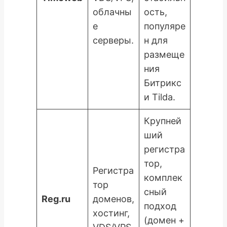
облачны
ость,
е
популяре
серверы.
н для
размеще
ния
Битрикс
и Tilda.
Крупней
ший
регистра
тор,
Регистра
комплек
тор
сный
Reg.ru
доменов,
подход
хостинг,
(домен +