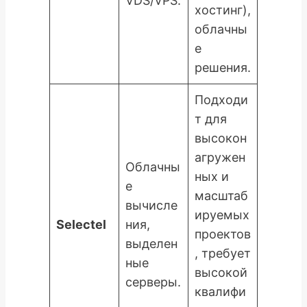
VDS/VPS.
хостинг),
облачны
е
решения.
Подходи
т для
высокон
агружен
Облачны
ных и
е
масштаб
вычисле
ируемых
Selectel
ния,
проектов
выделен
, требует
ные
высокой
серверы.
квалифи