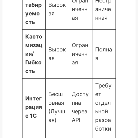
Огран
Неогр
табир
Высок
иченн
аниче
уемо
ая
ая
нная
сть
Касто
мизац
Огран
Высок
Полна
ия/
иченн
ая
я
Гибко
ая
сть
Требу
Бесш
Досту
ет
Интег
овная
пна
отдел
рация
(Лучш
через
ьной
с 1С
ая)
API
разра
ботки