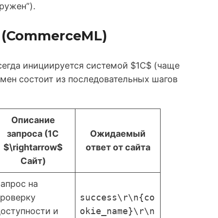
ружен”).
а (CommerceML)
сегда инициируется системой $1С$ (чаще
Обмен состоит из последовательных шагов
Описание
запроса (1С
Ожидаемый
$\rightarrow$
ответ от сайта
Сайт)
апрос на
проверку
success\r\n{co
оступности и
okie_name}\r\n