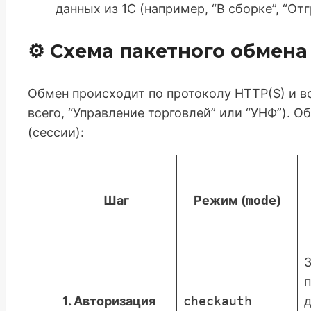
данных из 1С (например, “В сборке”, “Отг
⚙️ Схема пакетного обмен
Обмен происходит по протоколу HTTP(S) и в
всего, “Управление торговлей” или “УНФ”). 
(сессии):
Шаг
Режим (
mode
)
З
1. Авторизация
checkauth
д