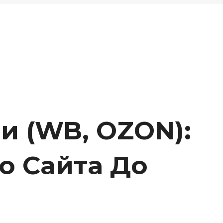
и (wB, OZON):
о Сайта До