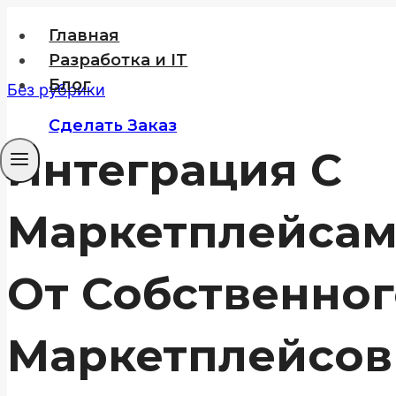
Перейти
Главная
к
Разработка и IT
содержимому
Блог
Без рубрики
Сделать Заказ
Интеграция С
Маркетплейсам
От Собственног
Маркетплейсов