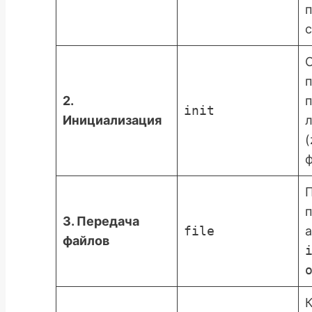
с
2.
init
Инициализация
л
(
ф
п
3. Передача
file
а
файлов