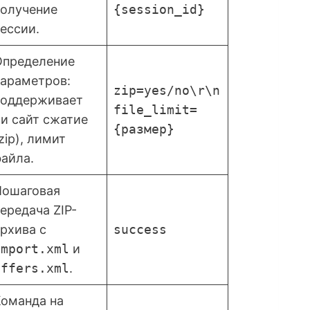
получение
{session_id}
ессии.
Определение
параметров:
zip=yes/no\r\n
поддерживает
file_limit=
и сайт сжатие
{размер}
zip), лимит
айла.
Пошаговая
ередача ZIP-
рхива с
success
import.xml
и
offers.xml
.
Команда на