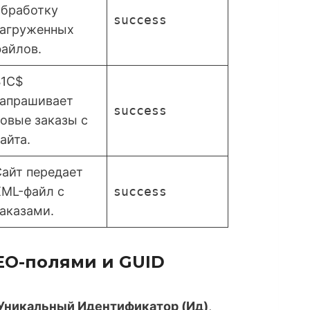
обработку
success
загруженных
айлов.
$1С$
запрашивает
success
овые заказы с
айта.
айт передает
XML-файл с
success
аказами.
EO-полями и GUID
Уникальный Идентификатор (Ид)
,