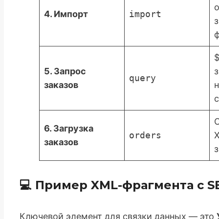
4. Импорт
import
ф
5. Запрос
query
заказов
н
с
С
6. Загрузка
orders
заказов
з
💻 Пример XML-фрагмента с S
Ключевой элемент для связки данных — это