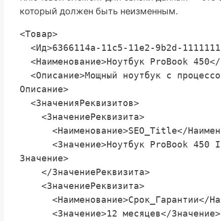
который должен быть неизменным.
<Товар>

  <Ид>6366114a-11c5-11e2-9b2d-111111111111</Ид>

  <Наименование>Ноутбук ProBook 450</Наименование>

  <Описание>Мощный ноутбук с процессором Intel Core i7 и 16GB RAM.</
Описание>

  <ЗначенияРеквизитов>

    <ЗначениеРеквизита>

      <Наименование>SEO_Title</Наименование>

      <Значение>Ноутбук ProBook 450 Intel Core i7 купить с доставкой</
Значение>

    </ЗначениеРеквизита>

    <ЗначениеРеквизита>

      <Наименование>Срок_Гарантии</Наименование>

      <Значение>12 месяцев</Значение>
