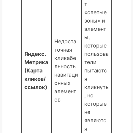
т
«слепые
зоны» и
элемент
ы,
Недоста
которые
точная
Яндекс.
пользова
кликабе
Метрика
тели
льность
(Карта
пытаютс
навигаци
кликов/
я
онных
ссылок)
кликнуть
элемент
, но
ов
которые
не
являютс
я