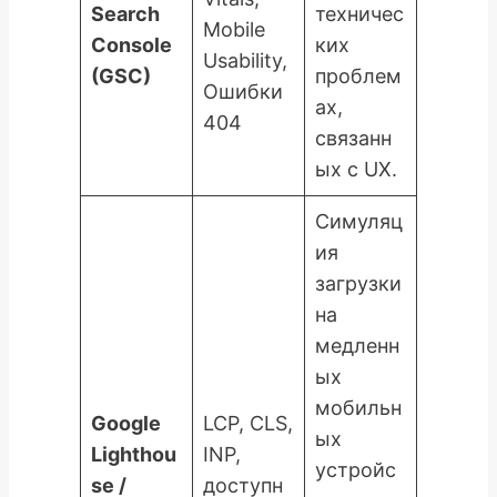
Search
техничес
Mobile
Console
ких
Usability,
(GSC)
проблем
Ошибки
ах,
404
связанн
ых с UX.
Симуляц
ия
загрузки
на
медленн
ых
мобильн
Google
LCP, CLS,
ых
Lighthou
INP,
устройс
se /
доступн