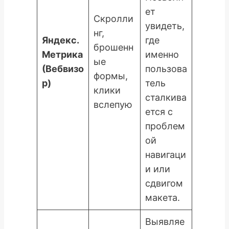
ет
Скролли
увидеть,
нг,
Яндекс.
где
брошенн
Метрика
именно
ые
(Вебвизо
пользова
формы,
р)
тель
клики
сталкива
вслепую
ется с
проблем
ой
навигаци
и или
сдвигом
макета.
Выявляе