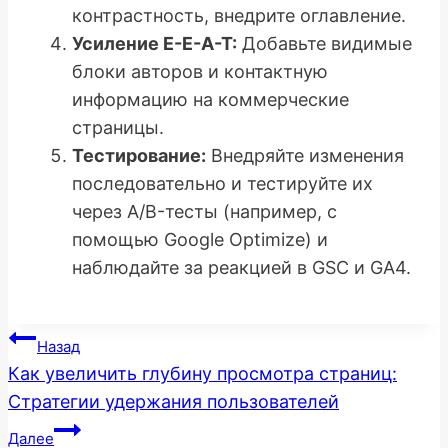
контрастность, внедрите оглавление.
Усиление E-E-A-T:
Добавьте видимые
блоки авторов и контактную
информацию на коммерческие
страницы.
Тестирование:
Внедряйте изменения
последовательно и тестируйте их
через A/B-тесты (например, с
помощью Google Optimize) и
наблюдайте за реакцией в GSC и GA4.
Навигация
Назад
Как увеличить глубину просмотра страниц:
по
Стратегии удержания пользователей
записям
Далее