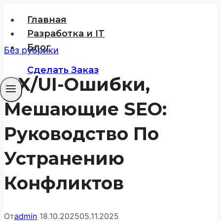
Перейти
Главная
к
Разработка и IT
содержимому
Блог
Без рубрики
Сделать Заказ
UX/UI-Ошибки,
Мешающие SEO:
Руководство По
Устранению
Конфликтов
От
admin
18.10.2025
05.11.2025