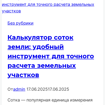
на
сайт:
API,
Без рубрики
безопасность
и
Калькулятор соток
повышение
конверсии
земли: удобный
(ЮKassa,
инструмент для точного
CloudPayments,
расчета земельных
Tinkoff)
участков
От
admin
17.06.2025
17.06.2025
Сотка — популярная единица измерения