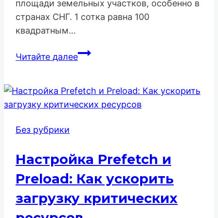
площади земельных участков, особенно в
странах СНГ. 1 сотка равна 100
квадратным…
Калькулятор
Читайте далее
соток
земли:
удобный
инструмент
для
Без рубрики
точного
расчета
Настройка Prefetch и
земельных
участков
Preload: Как ускорить
загрузку критических
ресурсов