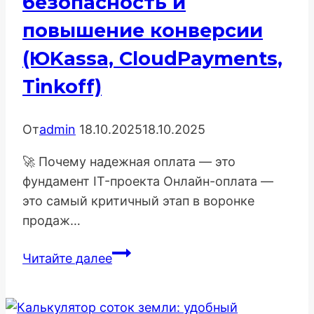
безопасность и
повышение конверсии
(ЮKassa, CloudPayments,
Tinkoff)
От
admin
18.10.2025
18.10.2025
🚀 Почему надежная оплата — это
фундамент IT-проекта Онлайн-оплата —
это самый критичный этап в воронке
продаж…
Как
Читайте далее
подключить
онлайн-
оплату