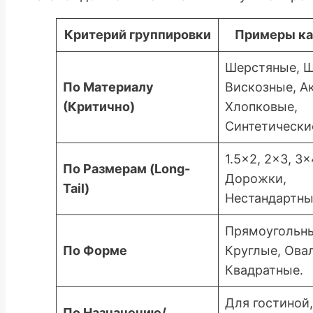
Критерий группировки
Примеры ка
Шерстяные, Ш
По Материалу
Вискозные, А
(Критично)
Хлопковые,
Синтетически
1.5×2, 2×3, 3×
По Размерам (Long-
Дорожки,
Tail)
Нестандартны
Прямоугольны
По Форме
Круглые, Ова
Квадратные.
Для гостиной
По Назначению/