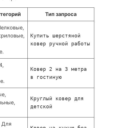
тегорий
Тип запроса
елковые,
криловые,
Купить шерстяной
ковер ручной работы
е.
4,
Ковер 2 на 3 метра
в гостиную
е.
е,
Круглый ковер для
льные,
детской
, Для
Ковер на кухню без