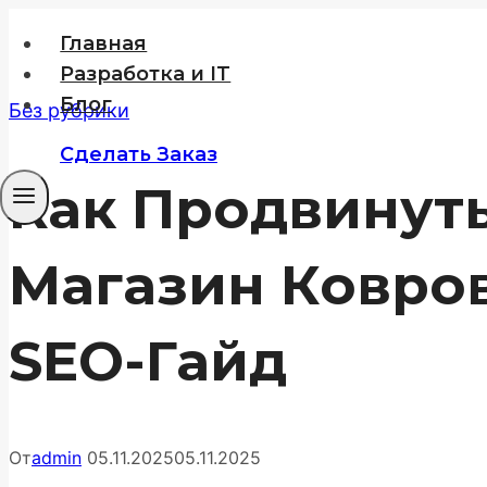
Перейти
Главная
к
Разработка и IT
содержимому
Блог
Без рубрики
Сделать Заказ
Как Продвинуть
Магазин Ковро
SEO-Гайд
От
admin
05.11.2025
05.11.2025