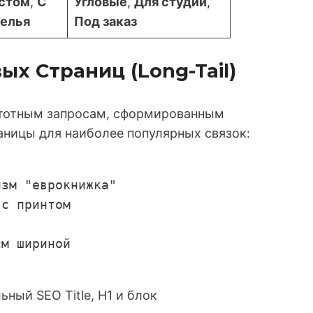
стом
,
С
Угловые
,
Для студии
,
белья
Под заказ
ых Страниц (Long-Tail)
стотным запросам, сформированным
ницы для наиболее популярных связок:
изм "еврокнижка"
 с принтом
см шириной
ный SEO Title, H1 и блок