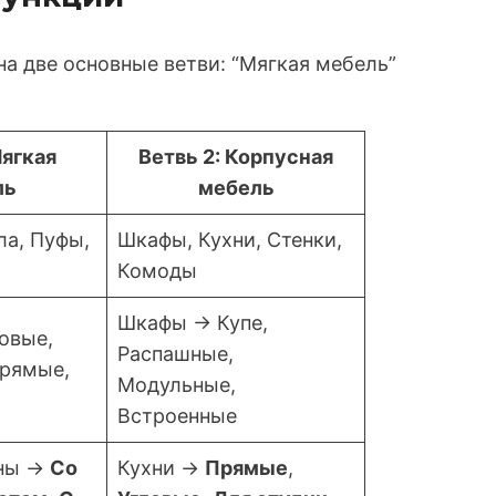
а две основные ветви: “Мягкая мебель”
Мягкая
Ветвь 2: Корпусная
ль
мебель
ла, Пуфы,
Шкафы, Кухни, Стенки,
Комоды
Шкафы -> Купе,
овые,
Распашные,
рямые,
Модульные,
Встроенные
ны ->
Со
Кухни ->
Прямые
,