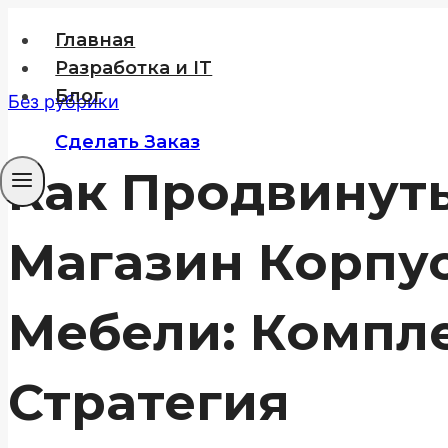
Перейти
Главная
к
Разработка и IT
содержимому
Блог
Без рубрики
Сделать Заказ
Как Продвинуть
Магазин Корпу
Мебели: Компле
Стратегия