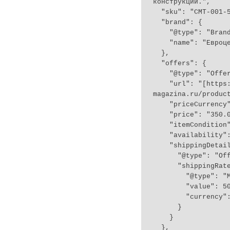
конструкций.",

  "sku": "CMT-001-50",

  "brand": {

    "@type": "Brand",

    "name": "Евроцемент"

  },

  "offers": {

    "@type": "Offer",

    "url": "[https://primer-magazina.ru/product/cement-m500](https://primer-
magazina.ru/product
    "priceCurrency": "RUB",

    "price": "350.00",

    "itemCondition": "[https://schema.org/NewCondition](https://schema.org/NewCondition)",

    "availability": "[https://schema.org/InStock](https://schema.org/InStock)",

    "shippingDetails": {

      "@type": "OfferShippingDetails",

      "shippingRate": {

        "@type": "MonetaryAmount",

        "value": 500,

        "currency": "RUB"

      }

    }

  },
