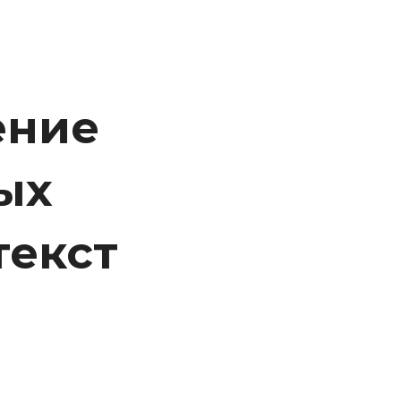
ение
ых
текст