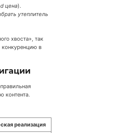
nd цена
).
ыбрать утеплитель
го хвоста», так
 конкуренцию в
вигации
еправильная
ю контента.
ская реализация