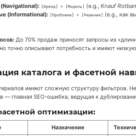
Navigational):
(e.g.,
Knauf Rotba
[Бренд] + [Модель]
 (Informational):
(e.g.,
как в
[Проблема] + [Решение]
осов:
До 70% продаж приносят запросы из «длинно
но точно описывают потребность и имеют низкую
ация каталога и фасетной на
териалов имеют сложную структуру фильтров. Н
в — главная SEO-ошибка, ведущая к дублировани
фасетной оптимизации:
е
Назначение
Техниче