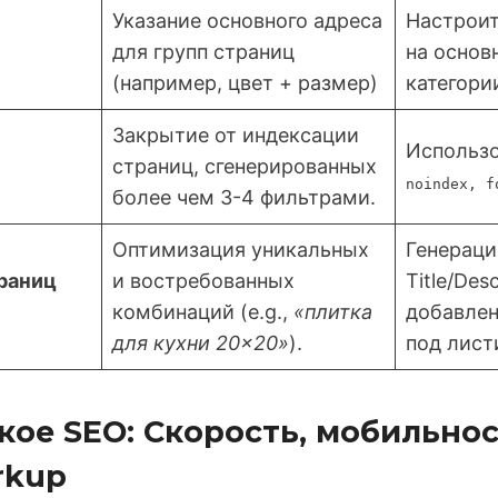
Указание основного адреса
Настрои
для групп страниц
на основ
(например, цвет + размер)
категори
Закрытие от индексации
Использ
страниц, сгенерированных
noindex, f
более чем 3-4 фильтрами.
Оптимизация уникальных
Генераци
раниц
и востребованных
Title/Desc
комбинаций (e.g.,
«плитка
добавлен
для кухни 20×20»
).
под лист
ское SEO: Скорость, мобильнос
rkup