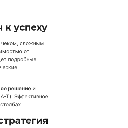
 к успеху
м чеком, сложным
симостью от
щет подробные
ческие
ное решение
и
-A-T). Эффективное
столбах.
стратегия