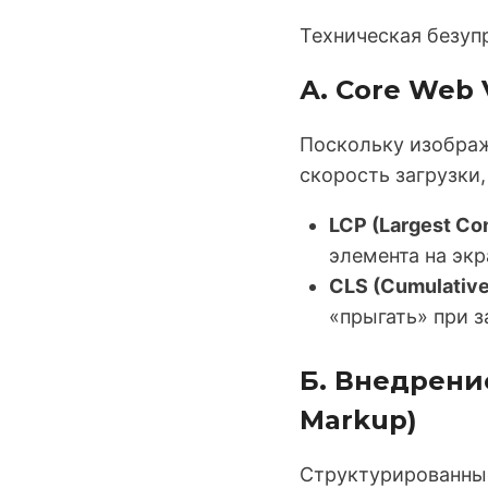
Техническая безуп
А. Core Web 
Поскольку изобра
скорость загрузки
LCP (Largest Con
элемента на экр
CLS (Cumulative 
«прыгать» при з
Б. Внедрени
Markup)
Структурированные