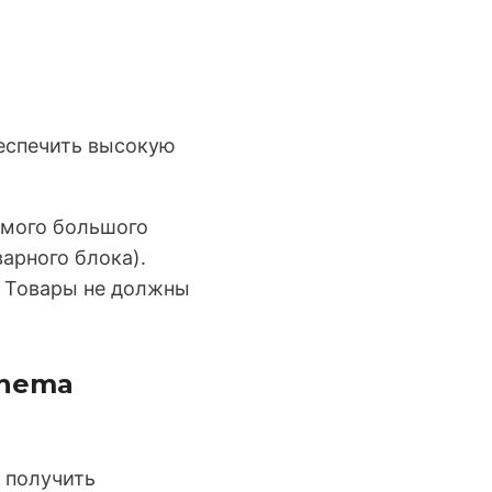
еспечить высокую
амого большого
варного блока).
. Товары не должны
chema
 получить