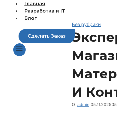
Перейти
Главная
к
Разработка и IT
содержимому
Блог
Без рубрики
Экспе
Сделать Заказ
Магаз
Матер
И Кон
От
admin
05.11.2025
05