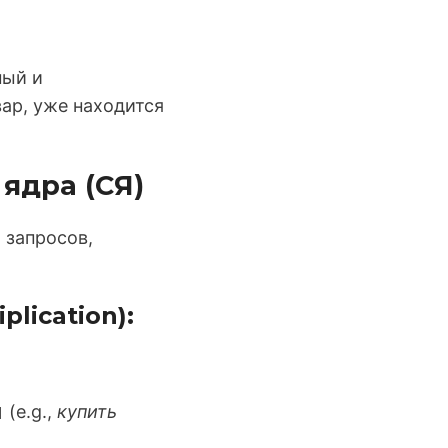
ный и
ар, уже находится
 ядра (СЯ)
 запросов,
lication):
(e.g.,
купить
]