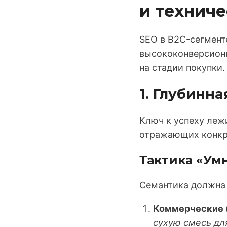
и технич
SEO в B2C-сегмент
высококонверсионн
на стадии покупки.
1. Глубинн
Ключ к успеху леж
отражающих конкр
Тактика «Умн
Семантика должна 
Коммерческие (T
сухую смесь дл