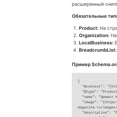
расширенный снипп
Обязательные тип
Product:
На стра
Organization:
На 
LocalBusiness:
Е
BreadcrumbList:
Пример Schema.org
{

  "@context": "[https://schema.org/](https://schema.org/)",

  "@type": "Product",

  "name": "Цемент М500 Евроцемент 50 кг",

  "image": "[https://primer-magazina.ru/images/cement.jpg](https://primer-
magazina.ru/images/
  "description": "Портландцемент марки М500. Подходит для высокопрочных стяжек и несущих 