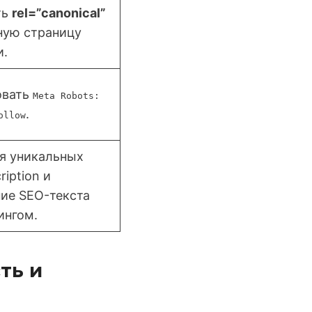
ть
rel=”canonical”
ную страницу
и.
овать
Meta Robots:
.
ollow
я уникальных
ription и
ие SEO-текста
ингом.
ть и