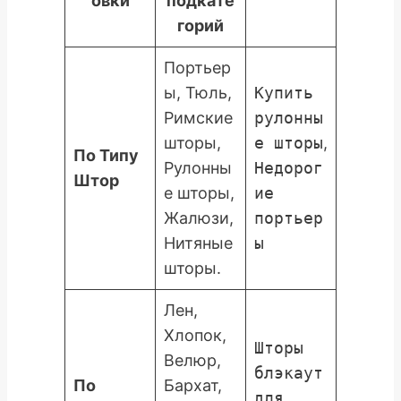
овки
подкате
горий
Портьер
ы, Тюль,
Купить
Римские
рулонны
шторы,
е шторы
,
По Типу
Рулонны
Недорог
Штор
е шторы,
ие
Жалюзи,
портьер
Нитяные
ы
шторы.
Лен,
Хлопок,
Шторы
Велюр,
блэкаут
По
Бархат,
для