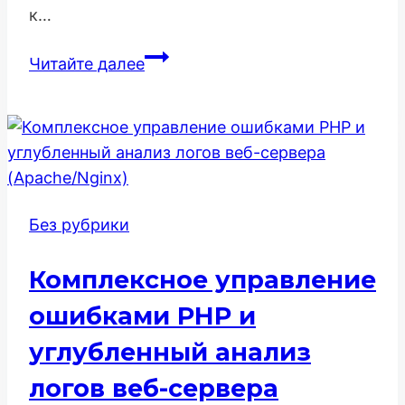
к…
SEO-
Читайте далее
продвижение
маркетплейса
услуг:
Стратегия
охвата
и
Без рубрики
доверия
Комплексное управление
ошибками PHP и
углубленный анализ
логов веб-сервера