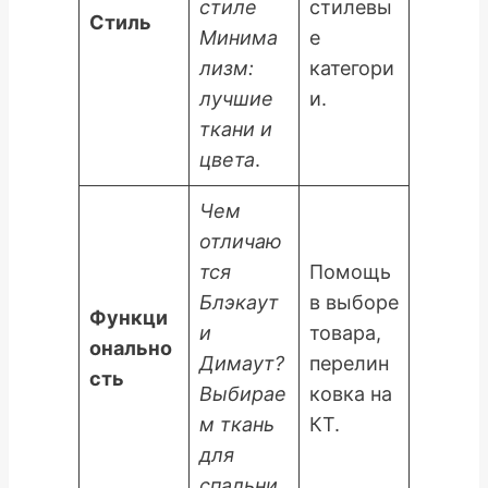
стиле
стилевы
Стиль
Минима
е
лизм:
категори
лучшие
и.
ткани и
цвета
.
Чем
отличаю
тся
Помощь
Блэкаут
в выборе
Функци
и
товара,
онально
Димаут?
перелин
сть
Выбирае
ковка на
м ткань
КТ.
для
спальни
.