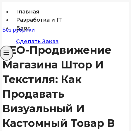
Перейти
Главная
к
Разработка и IT
содержимому
Блог
Без рубрики
Сделать Заказ
SEO-Продвижение
Магазина Штор И
Текстиля: Как
Продавать
Визуальный И
Кастомный Товар В