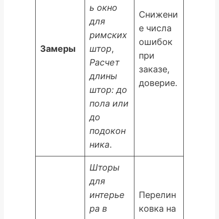
ь окно
Снижени
для
е числа
римских
ошибок
Замеры
штор
,
при
Расчет
заказе,
длины
доверие.
штор: до
пола или
до
подокон
ника
.
Шторы
для
интерье
Перелин
ра в
ковка на