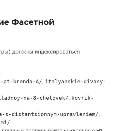
ние Фасетной
тры) должны индексироваться
:
a-ot-brenda-A/
,
italyanskie-divany-
kladnoy-na-8-chelovek/
,
kovrik-
a-s-distantsionnym-upravleniem/
,
ami/
.
вручную прописывайте уникальные H1,