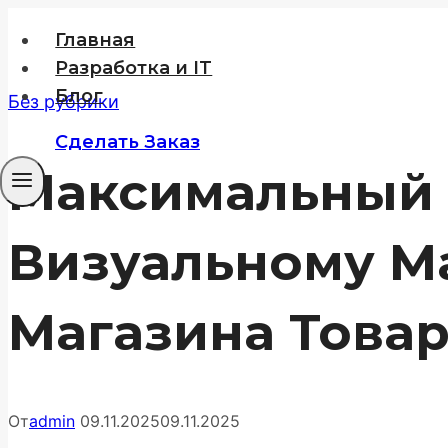
Перейти
Главная
к
Разработка и IT
содержимому
Блог
Без рубрики
Сделать Заказ
Максимальный 
Визуальному М
Магазина Това
От
admin
09.11.2025
09.11.2025