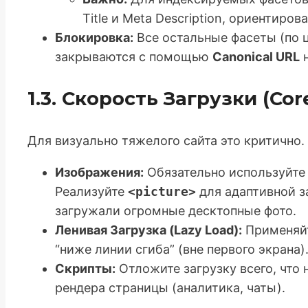
Title и Meta Description, ориентиро
Блокировка:
Все остальные фасеты (по ц
закрываются с помощью
Canonical URL
н
1.3. Скорость Загрузки (Cor
Для визуально тяжелого сайта это критично.
Изображения:
Обязательно используйт
Реализуйте
<picture>
для адаптивной з
загружали огромные десктопные фото.
Ленивая Загрузка (Lazy Load):
Применяйт
“ниже линии сгиба” (вне первого экрана)
Скрипты:
Отложите загрузку всего, что 
рендера страницы (аналитика, чаты).