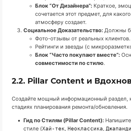
Блок “От Дизайнера”:
Краткое, эмоц
сочетается этот предмет, для каког
атмосферу создает.
Социальное Доказательство:
Должны б
Фото-отзывы от реальных клиентов.
Рейтинги и звезды (с микроразмет
Блок “Часто покупают вместе”:
Осн
совместимости по стилю
.
2.2. Pillar Content и Вдох
Создайте мощный информационный раздел, к
стадиях планирования ремонта/обновления.
Гид по Стилям (Pillar Content):
Напишите
стиле (
Хай-тек
,
Неоклассика
,
Джапанд