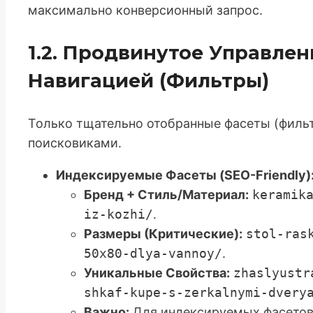
максимально конверсионный запрос.
1.2. Продвинутое Управле
Навигацией (Фильтры)
Только тщательно отобранные фасеты (филь
поисковиками.
Индексируемые Фасеты (SEO-Friendly)
Бренд + Стиль/Материал:
keramik
iz-kozhi/
.
Размеры (Критические):
stol-ras
50x80-dlya-vannoy/
.
Уникальные Свойства:
zhaslyustr
shkaf-kupe-s-zerkalnymi-dvery
Важно:
Для индексируемых фасетов 