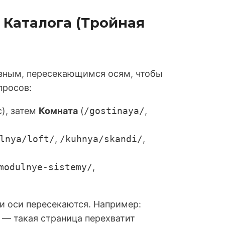
а Каталога (Тройная
овным, пересекающимся осям, чтобы
просов:
), затем
Комната
(
/gostinaya/
,
lnya/loft/
,
/kuhnya/skandi/
,
modulnye-sistemy/
,
и оси пересекаются. Например:
— такая страница перехватит