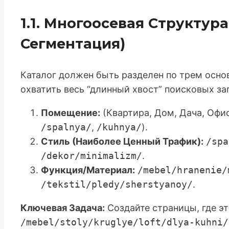
1.1. Многоосевая Структур
Сегментация)
Каталог должен быть разделен по трем осн
охватить весь “длинный хвост” поисковых за
Помещение:
(Квартира, Дом, Дача, Офис
/spalnya/
,
/kuhnya/
).
Стиль (Наиболее Ценный Трафик):
/spa
/dekor/minimalizm/
.
Функция/Материал:
/mebel/hranenie/
/tekstil/pledy/sherstyanoy/
.
Ключевая Задача:
Создайте страницы, где эт
/mebel/stoly/kruglye/loft/dlya-kuhni/